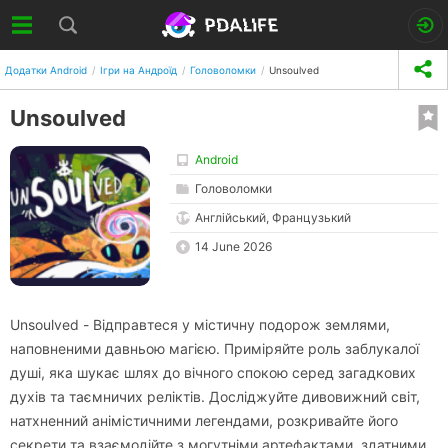
Додатки Android
Ігри на Андроїд
Головоломки
Unsoulved
Unsoulved
Android
Головоломки
Англійський, Французький
14 June 2026
Unsoulved - Відправтеся у містичну подорож землями,
наповненими давньою магією. Приміряйте роль заблукалої
душі, яка шукає шлях до вічного спокою серед загадкових
духів та таємничих реліктів. Досліджуйте дивовижний світ,
натхненний анімістичними легендами, розкривайте його
секрети та взаємодійте з могутніми артефактами, здатними