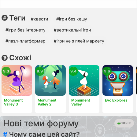
Теги
#квести
#ігри без кешу
#ігри без інтернету
#вертикальні ігри
#пазл-платформер
#ігри не з плей маркету
Схожі
9.3
8.9
9.4
9.6
Monument
Monument
Monument
Evo Explores
Valley 3
Valley 2
Valley
Нові теми форуму
БІЛЬШЕ
#
Чому саме цей сайт?