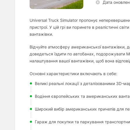
Дата оновлен
Universal Truck Simulator пропонує неперевершен
пристрої. У цій грі ви поринете в реалістичні сві
вантажівки.
Відчуйте атмосферу американської вантажівки, до
доведеться їздити по автобанах, подорожувати М
налаштування вашої вантажівки, щоб вона відпов
Основні характеристики включають в себе:
Великі реальні локації з деталізованими 3D-м
Водіння європейських та американських вантаж
Широкий вибір американських причепів для пе
Гараж для покупки та паркування транспортних