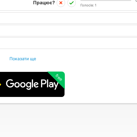
Працює?
Голосів:
1
Показати ще
free