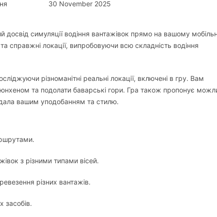
ня
30 November 2025
ий досвід симуляції водіння вантажівок прямо на вашому мобіль
ти та справжні локації, випробовуючи всю складність водіння
сліджуючи різноманітні реальні локації, включені в гру. Вам
юнхеном та подолати баварські гори. Гра також пропонує можл
ідала вашим уподобанням та стилю.
аршрутами.
івок з різними типами вісей.
ревезення різних вантажів.
 засобів.