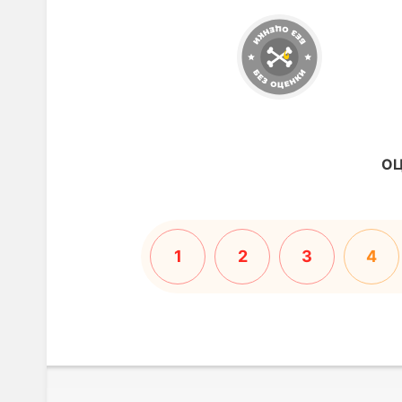
ОЦ
1
2
3
4