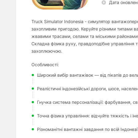
Дата оновлен
Truck Simulator Indonesia - симулятор вантажопер
захопливим пригодою. Керуйте різними типами ва
жвавими трасами, селами та міськими районами Ін
Складна фізика руху, правдоподібне управління т
захоплюючою.
Особливості:
Широкий вибір вантажівок — від пікапів до вели
Реалістичні індонезійські дороги, шосе, населен
Гнучка система персоналізації: фарбування, св
Точна фізика управління: відчуйте тяжкість і і
Різноманітні вантажні завдання по всій Індонезії