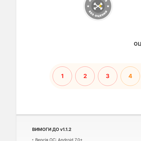
ОЦ
1
2
3
4
ВИМОГИ ДО
v
1.1.2
Версія ОС: Android 7.0+