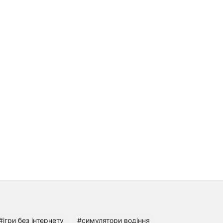
#ігри без інтернету
#симулятори водіння