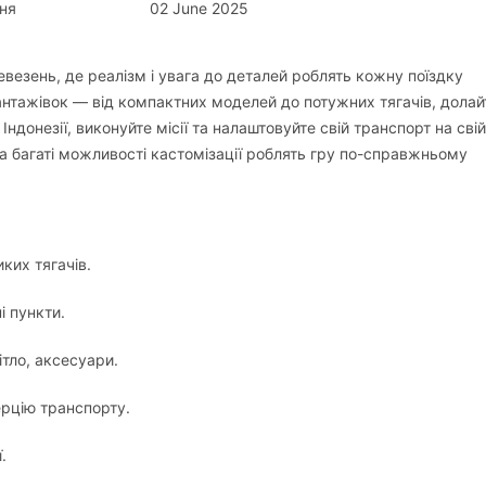
ня
02 June 2025
евезень, де реалізм і увага до деталей роблять кожну поїздку
нтажівок — від компактних моделей до потужних тягачів, долай
донезії, виконуйте місії та налаштовуйте свій транспорт на свій
а багаті можливості кастомізації роблять гру по-справжньому
ких тягачів.
і пункти.
ітло, аксесуари.
нерцію транспорту.
.