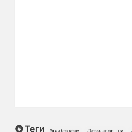
Теги
#ігри без кешу
#безкоштовні ігри