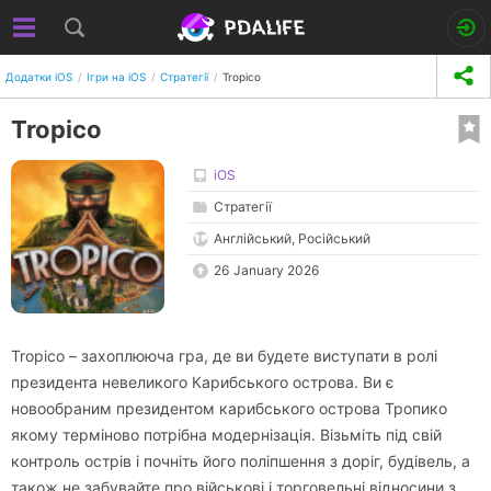
Додатки iOS
Ігри на iOS
Стратегії
Tropico
Tropico
iOS
Стратегії
Англійський, Російський
26 January 2026
Tropico – захоплююча гра, де ви будете виступати в ролі
президента невеликого Карибського острова. Ви є
новообраним президентом карибського острова Тропико
якому терміново потрібна модернізація. Візьміть під свій
контроль острів і почніть його поліпшення з доріг, будівель, а
також не забувайте про військові і торговельні відносини з