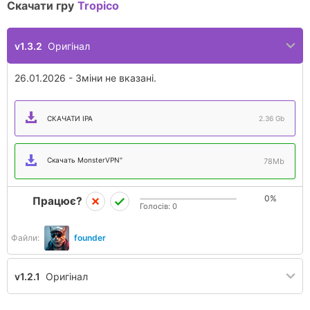
Скачати гру
Tropico
v1.3.2
Оригінал
26.01.2026 - Зміни не вказані.
СКАЧАТИ IPA
2.36 Gb
Скачать MonsterVPN"
78Mb
0%
Працює?
Голосів:
0
Файли:
founder
v1.2.1
Оригінал