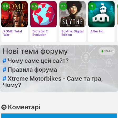
8.8
9.5
7.5
9
ROME: Total
Dictator 2:
Scythe: Digital
After Inc.
War
Evolution
Edition
Нові теми форуму
БІЛЬШЕ
#
Чому саме цей сайт?
#
Правила форума
#
Xtreme Motorbikes - Саме та гра,
Чому?
Коментарі