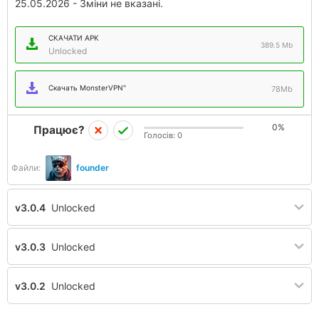
25.05.2026 - Зміни не вказані.
СКАЧАТИ APK
389.5 Mb
Unlocked
Скачать MonsterVPN"
78Mb
0%
Працює?
Голосів:
0
Файли:
founder
v3.0.4
Unlocked
v3.0.3
Unlocked
v3.0.2
Unlocked