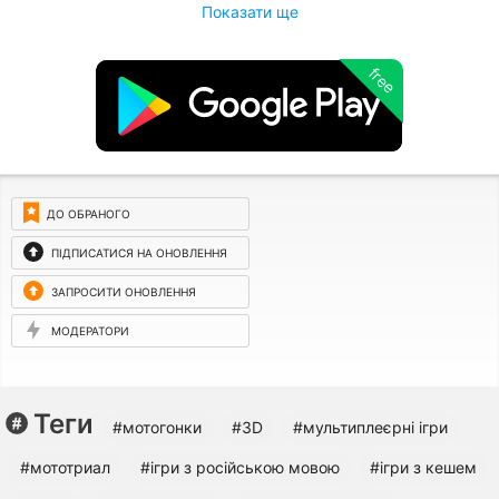
Показати ще
free
ДО ОБРАНОГО
ПІДПИСАТИСЯ НА ОНОВЛЕННЯ
ЗАПРОСИТИ ОНОВЛЕННЯ
МОДЕРАТОРИ
Теги
#мотогонки
#3D
#мультиплеєрні ігри
#мототриал
#ігри з російською мовою
#ігри з кешем