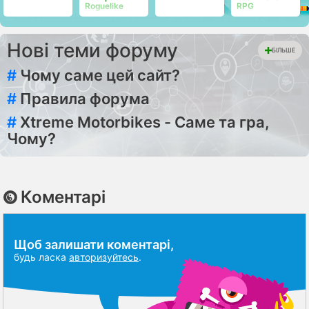
Roguelike
RPG
Нові теми форуму
БІЛЬШЕ
#
Чому саме цей сайт?
#
Правила форума
#
Xtreme Motorbikes - Саме та гра,
Чому?
Коментарі
Щоб залишати коментарі,
будь ласка
авторизуйтесь
.