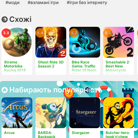
#моди
#взламані ігри
#ігри без інтернету
Схожі
3.8
5.4
5.7
5.5
Xtreme
Ghost Ride 3D
Bike Race
Smashable 2:
Motorbike
Season 2
Game: Traffic
Best New
Racing 2018
Rider Of Neon
Motorcycle
City
Racing Game
Free
Набирають популярність
Arcus
BARDA:
Stargazer
Butcher hero:
Backpack
hook'n'chew