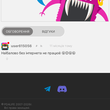
ОБГОВОРЕННЯ
ВІДГУКИ
user615056
11 місяців тому
Наїбалово без інтернета не працюё 🤬😡🤬🤬
0
PDALIFE 2007-2026г.
Всі права захищені.