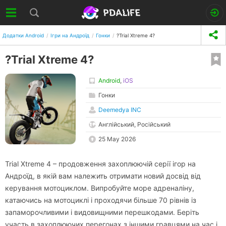
Додатки Android
Ігри на Андроїд
Гонки
?Trial Xtreme 4?
?Trial Xtreme 4?
Android
,
iOS
Гонки
Deemedya INC
Англійський, Російський
25 May 2026
Trial Xtreme 4 – продовження захоплюючій серії ігор на
Андроїд, в якій вам належить отримати новий досвід від
керування мотоциклом. Випробуйте море адреналіну,
катаючись на мотоциклі і проходячи більше 70 рівнів із
запаморочливими і видовищними перешкодами. Беріть
участь в захоплюючих перегонах з іншими гравцями на час і