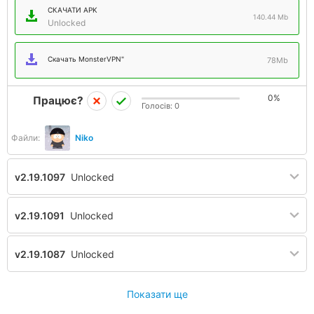
СКАЧАТИ APK
140.44 Mb
Unlocked
Скачать MonsterVPN"
78Mb
0%
Працює?
Голосів:
0
Файли:
Niko
v2.19.1097
Unlocked
v2.19.1091
Unlocked
v2.19.1087
Unlocked
Показати ще