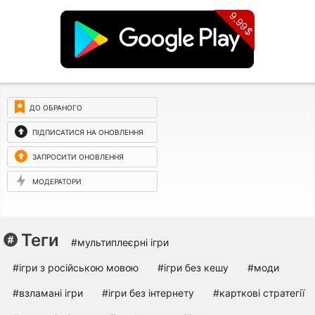
9.99$
ДО ОБРАНОГО
ПІДПИСАТИСЯ НА ОНОВЛЕННЯ
ЗАПРОСИТИ ОНОВЛЕННЯ
МОДЕРАТОРИ
Теги
#мультиплеєрні ігри
#ігри з російською мовою
#ігри без кешу
#моди
#взламані ігри
#ігри без інтернету
#карткові стратегії