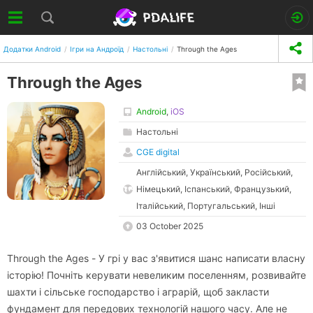
Додатки Android
Ігри на Андроїд
Настольні
Through the Ages
Through the Ages
Android
,
iOS
Настольні
CGE digital
Англійський, Український, Російський,
Німецький, Іспанський, Французький,
Італійський, Португальський, Інші
03 October 2025
Through the Ages - У грі у вас з'явитися шанс написати власну
історію! Почніть керувати невеликим поселенням, розвивайте
шахти і сільське господарство і аграрій, щоб закласти
фундамент для передових технологій нашого часу. Але не