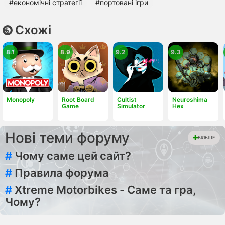
#економічні стратегії
#портовані ігри
Схожі
8.1
8.9
9.2
9.3
Monopoly
Root Board
Cultist
Neuroshima
Game
Simulator
Hex
Нові теми форуму
БІЛЬШЕ
#
Чому саме цей сайт?
#
Правила форума
#
Xtreme Motorbikes - Саме та гра,
Чому?