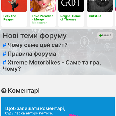
Felix the
Love Paradise
Reigns: Game
GutsOut
Reaper
- Merge
of Thrones
Makeover
Нові теми форуму
БІЛЬШЕ
#
Чому саме цей сайт?
#
Правила форума
#
Xtreme Motorbikes - Саме та гра,
Чому?
Коментарі
Щоб залишати коментарі,
будь ласка
авторизуйтесь
.