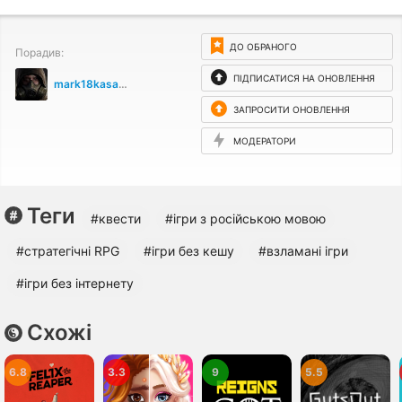
ДО ОБРАНОГО
Порадив:
ПІДПИСАТИСЯ НА ОНОВЛЕННЯ
mark18kasanov
ЗАПРОСИТИ ОНОВЛЕННЯ
МОДЕРАТОРИ
Теги
#квести
#ігри з російською мовою
#стратегічні RPG
#ігри без кешу
#взламані ігри
#ігри без інтернету
Схожі
6.8
3.3
9
5.5