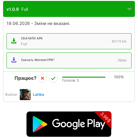
v1.0.9
Full
19.06.2026 - Зміни не вказані.
СКАЧАТИ APK
807.19 Mb
Full
Скачать MonsterVPN"
78Mb
100%
Працює?
Голосів:
3
Файли:
Latika
3.99$