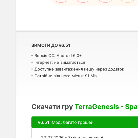
ВИМОГИ ДО
v
6.51
Версія ОС: Android 6.0+
Інтернет: не вимагається
Доступне завантаження кешу через додаток
Потрібно вільного місця: 91 Mb
Скачати гру
TerraGenesis - Sp
v6.51
Мод: багато грошей
20.07.2026 - Зміни не вказані.