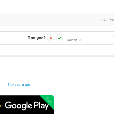
173.44 Mb
Працює?
Голосів:
0
Показати ще
free