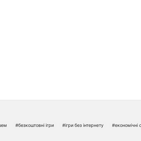
шем
#безкоштовні ігри
#ігри без інтернету
#економічні с