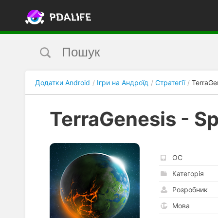
Додатки Android
Ігри на Андроїд
Стратегії
TerraGe
TerraGenesis - S
ОС
Категорія
Розробник
Мова