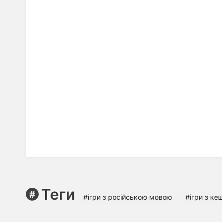
Теги
#ігри з російською мовою
#ігри з ке