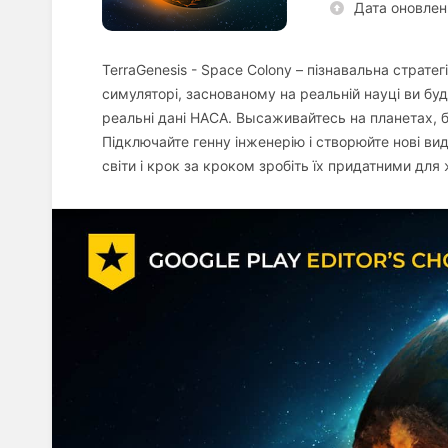
Дата оновлен
TerraGenesis - Space Colony – пізнавальна стратег
симуляторі, заснованому на реальній науці ви бу
реальні дані НАСА. Высаживайтесь на планетах, бу
Підключайте генну інженерію і створюйте нові вид
світи і крок за кроком зробіть їх придатними для