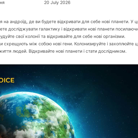
ня
20 July 2026
ія на андроїд, де ви будете відкривати для себе нові планети. У 
дете досліджувати галактику і відкривати нові планети посилаюч
дуйте свої колонії та відкривайте для себе нові організми.
и схрещують між собою нові гени. Колонизируйте і захоплюйте ці
 життя людей. Відкривайте нові планети і стати дослідником.