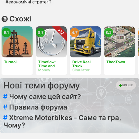
#економічні стратегії
Схожі
9.1
8.1
4.7
8.2
Turmoil
Timeflow:
Drive Real
TheoTown
Time and
Truck
Money
Simulator
Нові теми форуму
БІЛЬШЕ
#
Чому саме цей сайт?
#
Правила форума
#
Xtreme Motorbikes - Саме та гра,
Чому?