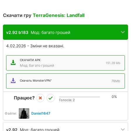
Скачати гру
TerraGenesis: Landfall
v2.92 b183
Мод: багато грошей
4.02.2026 - Зміни не вказані.
СКАЧАТИ APK
151.28 Mb
Мод: багато грошей
Скачать MonsterVPN"
78Mb
0%
Працює?
Голосів:
2
Файли:
Daniel1647
v2.92
Мод: багато грошей