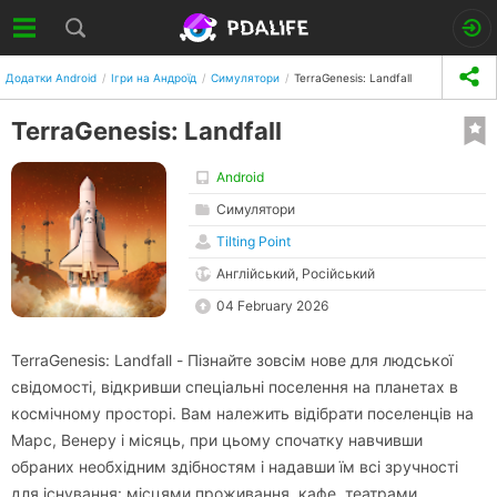
Додатки Android
Ігри на Андроїд
Симулятори
TerraGenesis: Landfall
TerraGenesis: Landfall
Android
Симулятори
Tilting Point
Англійський, Російський
04 February 2026
TerraGenesis: Landfall - Пізнайте зовсім нове для людської
свідомості, відкривши спеціальні поселення на планетах в
космічному просторі. Вам належить відібрати поселенців на
Марс, Венеру і місяць, при цьому спочатку навчивши
обраних необхідним здібностям і надавши їм всі зручності
для існування: місцями проживання, кафе, театрами,