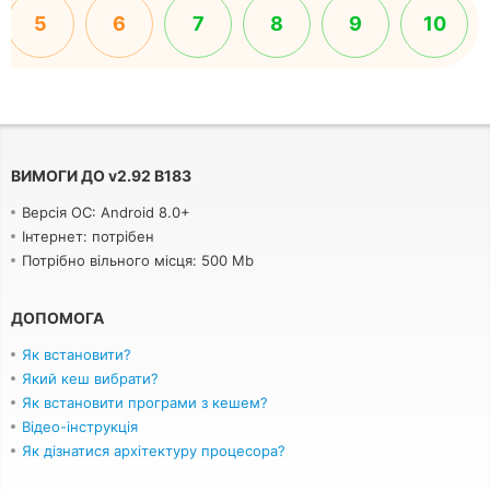
5
6
7
8
9
10
ВИМОГИ ДО
v
2.92 B183
Версія ОС: Android 8.0+
Інтернет: потрібен
Потрібно вільного місця: 500 Mb
ДОПОМОГА
Як встановити?
Який кеш вибрати?
Як встановити програми з кешем?
Відео-інструкція
Як дізнатися архітектуру процесора?