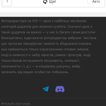
Ще!
1
Авто
Фоторедактори на iOS — одна з найбільш численних
категорій додатків для зеленого робота. Скачати одне з
таких додатків не важко — у нас їх багато і вони доступні
безкоштовно, куди важче фоторедактор вибрати. Частина
цих програм передбачає наявність вбудованої камери,
інші займаються тільки коригуванням готових знімків,
іноді в наявності є набір ефектів, рамок і фільтрів, іноді
тільки базові інструменти (яскравість, контраст,
насиченість і т. д.) — в кінцевому рахунку, вибір
залежить від ваших особистих побажань.
PDALIFE 2007-2026г.