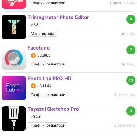
Графічні редактори
11 місяців тому
Trimaginator Photo Editor
8
v2.3.1
Мультимедіа
рік тому
Facetune
7
v3.88.3
Графічні редактори
рік тому
Photo Lab PRO HD
10
v3.11.44
Графічні редактори
3 роки тому
Tayasui Sketches Pro
9
v32.3
Графічні редактори
3 роки тому