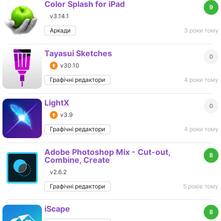
Color Splash for iPad
9
v3.14.1
Аркади
3 роки тому
Tayasui Sketches
0
v30.10
Графічні редактори
4 роки тому
LightX
0
v3.9
Графічні редактори
4 роки тому
Adobe Photoshop Mix - Cut-out,
8
Combine, Create
v2.6.2
Графічні редактори
5 років тому
iScape
8