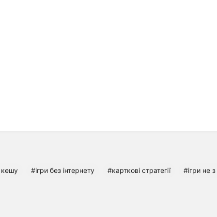
з кешу
#ігри без інтернету
#карткові стратегії
#ігри не 