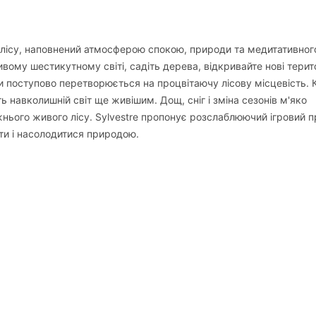
 лісу, наповнений атмосферою спокою, природи та медитативног
вому шестикутному світі, садіть дерева, відкривайте нові територ
и поступово перетворюється на процвітаючу лісову місцевість.
ь навколишній світ ще живішим. Дощ, сніг і зміна сезонів м'яко
ього живого лісу. Sylvestre пропонує розслаблюючий ігровий 
ити і насолодитися природою.