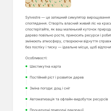
Sylvestre — це затишний симулятор вирощування
споглядання. Створіть власний живий ліс на краси
спостерігайте, як ваш маленький куточок природ
дерево повільно росте, приносить ресурси і робит
змінюють атмосферу, створюючи відчуття справжн
без поспіху і тиску — ідеальне місце, щоб відпоч
Особливості:
Шестикутна карта
Постійний ріст і розвиток дерев
Зміна погоди: дощ і сніг
Автоматизація та офлайн-видобуток ресурсів
Процедурні природні декорації