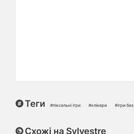
Теги
#піксельні ігри
#клікери
#ігри бе
Схожі на Sylvestre