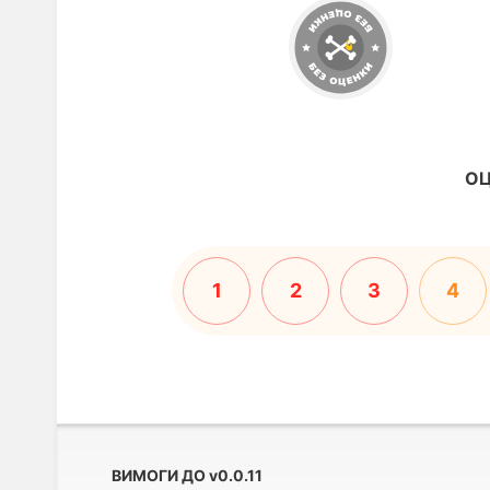
ОЦ
1
2
3
4
ВИМОГИ ДО
v
0.0.11