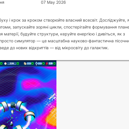
ня
07 May 2026
буху і крок за кроком створюйте власний всесвіт. Досліджуйте, 
атоми, запускайте зоряні цикли, спостерігайте формування плане
матерії, будуйте структури, керуйте енергією і дивіться, як з
е просто симулятор — це масштабна науково-фантастична пісочни
еде до нових відкриттів — від мікросвіту до галактик.