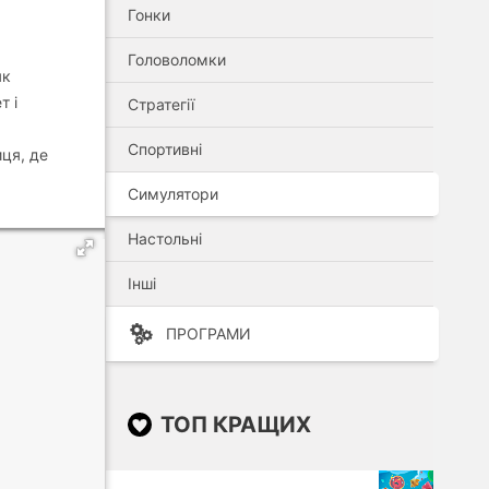
Гонки
Головоломки
як
т і
Стратегії
Спортивні
ця, де
Симулятори
Настольні
Інші
ПРОГРАМИ
ТОП КРАЩИХ