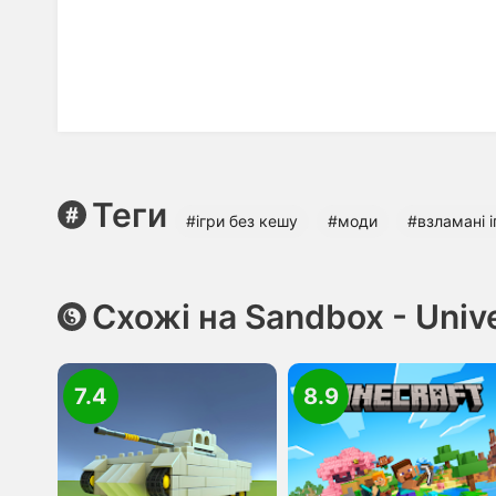
Теги
#ігри без кешу
#моди
#взламані і
Схожі на Sandbox - Unive
7.4
8.9