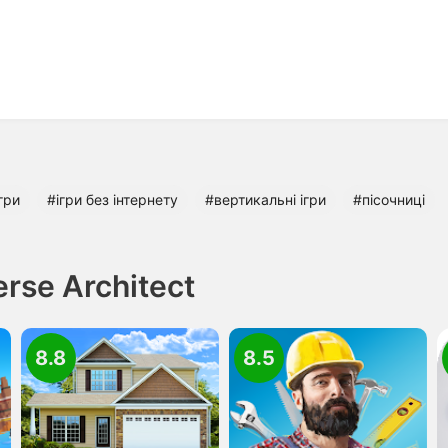
гри
#ігри без інтернету
#вертикальні ігри
#пісочниці
rse Architect
8.8
8.5