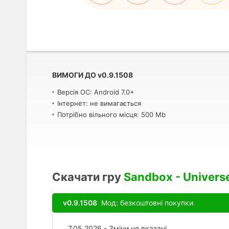
ВИМОГИ ДО
v
0.9.1508
Версія ОС: Android 7.0+
Інтернет: не вимагається
Потрібно вільного місця: 500 Mb
Скачати гру
Sandbox - Universe
v0.9.1508
Мод: безкоштовні покупки
7.05.2026 - Зміни не вказані.