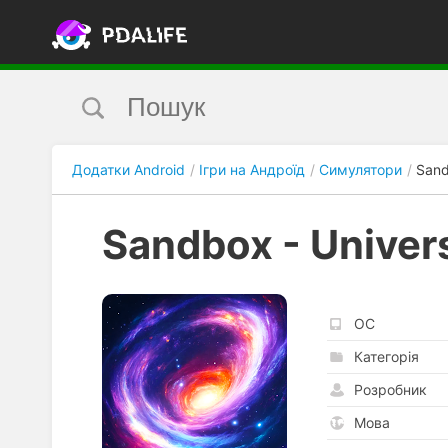
Додатки Android
Ігри на Андроїд
Симулятори
Sand
Sandbox - Univer
ОС
Категорія
Розробник
Мова