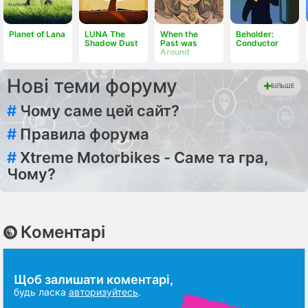
Planet of Lana
LUNA The
When the
Beholder:
Shadow Dust
Past was
Conductor
Around
Нові теми форуму
БІЛЬШЕ
#
Чому саме цей сайт?
#
Правила форума
#
Xtreme Motorbikes - Саме та гра,
Чому?
Коментарі
Щоб залишати коментарі,
будь ласка
авторизуйтесь
.