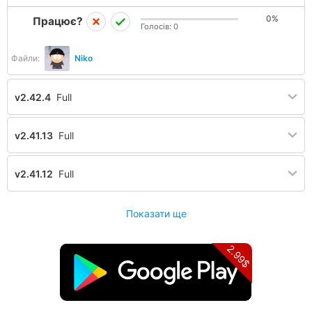
0%
Працює?
Голосів:
0
Файли:
Niko
v2.42.4
Full
v2.41.13
Full
v2.41.12
Full
Показати ще
2.99$