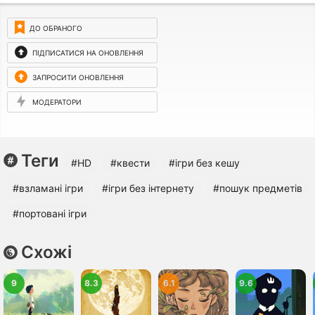
ДО ОБРАНОГО
ПІДПИСАТИСЯ НА ОНОВЛЕННЯ
ЗАПРОСИТИ ОНОВЛЕННЯ
МОДЕРАТОРИ
Теги
#HD
#квести
#ігри без кешу
#взламані ігри
#ігри без інтернету
#пошук предметів
#портовані ігри
Схожі
9
8.3
6.1
9.6