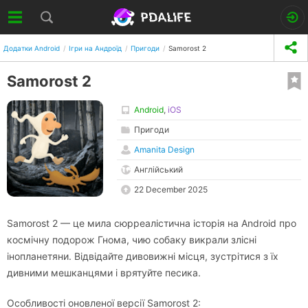
Додатки Android
Ігри на Андроїд
Пригоди
Samorost 2
Samorost 2
Android
,
iOS
Пригоди
Amanita Design
Англійський
22 December 2025
Samorost 2 — це мила сюрреалістична історія на Android про
космічну подорож Гнома, чию собаку викрали злісні
інопланетяни. Відвідайте дивовижні місця, зустрітися з їх
дивними мешканцями і врятуйте песика.
Особливості оновленої версії Samorost 2: