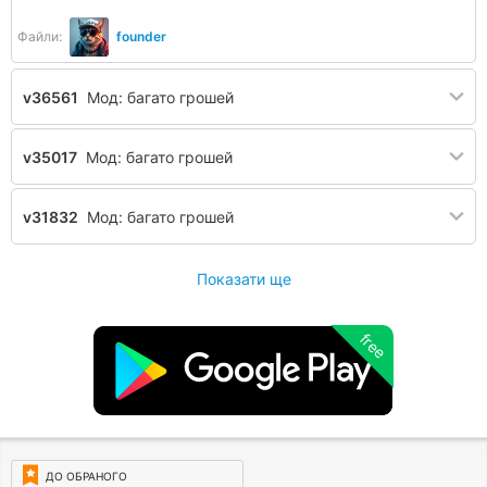
Файли:
founder
v36561
Мод: багато грошей
v35017
Мод: багато грошей
v31832
Мод: багато грошей
Показати ще
free
ДО ОБРАНОГО