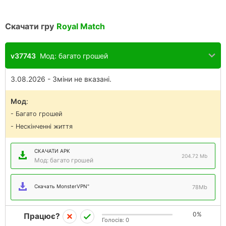
Скачати гру
Royal Match
v37743
Мод: багато грошей
3.08.2026 - Зміни не вказані.
Мод
:
- Багато грошей
- Нескінченні життя
СКАЧАТИ APK
204.72 Mb
Мод: багато грошей
Скачать MonsterVPN"
78Mb
0%
Працює?
Голосів:
0