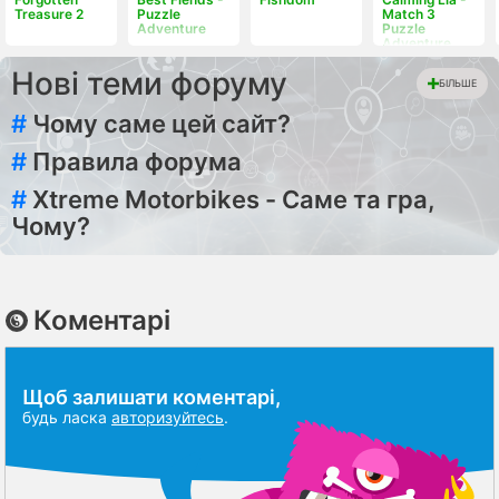
Treasure 2
Puzzle
Match 3
Adventure
Puzzle
Adventure
Нові теми форуму
БІЛЬШЕ
#
Чому саме цей сайт?
#
Правила форума
#
Xtreme Motorbikes - Саме та гра,
Чому?
Коментарі
Щоб залишати коментарі,
будь ласка
авторизуйтесь
.