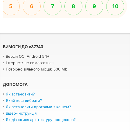
5
6
7
8
9
10
ВИМОГИ ДО
v
37743
Версія ОС: Android 5.1+
Інтернет: не вимагається
Потрібно вільного місця: 500 Mb
ДОПОМОГА
Як встановити?
Який кеш вибрати?
Як встановити програми з кешем?
Відео-інструкція
Як дізнатися архітектуру процесора?