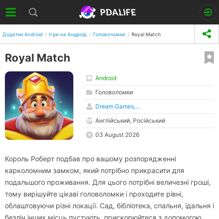
Додатки Android
Ігри на Андроїд
Головоломки
Royal Match
Royal Match
Android
Головоломки
Dream Games,...
Англійський, Російський
03 August 2026
Король Роберт подбав про вашому розпорядженні
карколомним замком, який потрібно прикрасити для
подальшого проживання. Для цього потрібні величезні гроші,
тому вирішуйте цікаві головоломки і проходите рівні,
облаштовуючи різні локації. Сад, бібліотека, спальня, їдальня і
безліч інших місць пустують, прискорюйтеся з допомогою