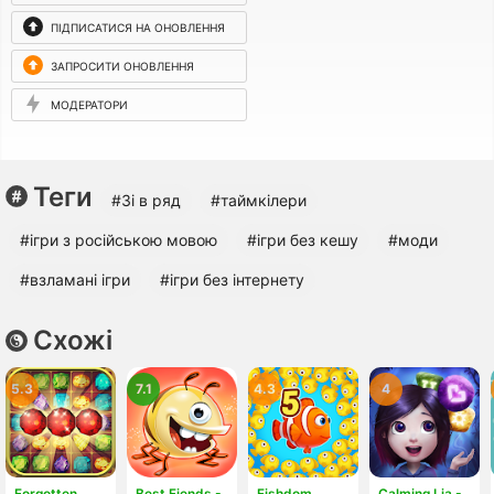
ПІДПИСАТИСЯ НА ОНОВЛЕННЯ
ЗАПРОСИТИ ОНОВЛЕННЯ
МОДЕРАТОРИ
Теги
#3і в ряд
#таймкілери
#ігри з російською мовою
#ігри без кешу
#моди
#взламані ігри
#ігри без інтернету
Схожі
5.3
7.1
4.3
4
Forgotten
Best Fiends -
Fishdom
Calming Lia -