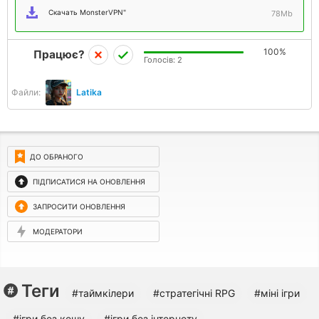
Скачать MonsterVPN"
78Mb
100%
Працює?
Голосів:
2
Файли:
Latika
ДО ОБРАНОГО
ПІДПИСАТИСЯ НА ОНОВЛЕННЯ
ЗАПРОСИТИ ОНОВЛЕННЯ
МОДЕРАТОРИ
Теги
#таймкілери
#стратегічні RPG
#міні ігри
#ігри без кешу
#ігри без інтернету