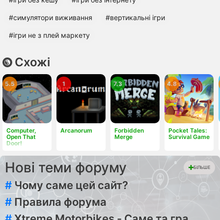
#симулятори виживання
#вертикальні ігри
#ігри не з плей маркету
Схожі
5.5
1
7.3
4.8
Computer,
Arcanorum
Forbidden
Pocket Tales:
Open That
Merge
Survival Game
Door!
Нові теми форуму
БІЛЬШЕ
#
Чому саме цей сайт?
#
Правила форума
#
Xtreme Motorbikes - Саме та гра,