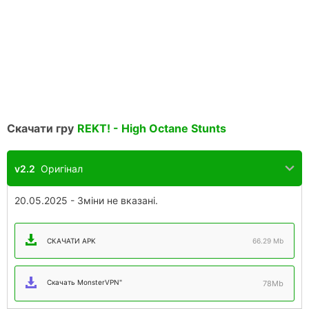
Скачати гру
REKT! - High Octane Stunts
v2.2
Оригінал
20.05.2025 - Зміни не вказані.
СКАЧАТИ APK
66.29 Mb
Скачать MonsterVPN"
78Mb