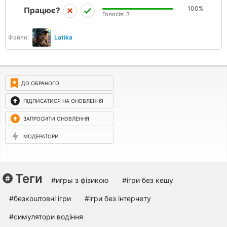
100%
Працює?
Голосів:
3
Файли:
Latika
ДО ОБРАНОГО
ПІДПИСАТИСЯ НА ОНОВЛЕННЯ
ЗАПРОСИТИ ОНОВЛЕННЯ
МОДЕРАТОРИ
Теги
#игры з фізикою
#ігри без кешу
#безкоштовні ігри
#ігри без інтернету
#симулятори водіння