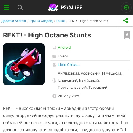
Додатки Android
Ігри на Андроїд
Гонки
REKT! - High Octane Stunts
REKT! - High Octane Stunts
Android
Гонки
Little Chick...
Англійський, Російський, Німецький,
Іспанський, Італійський,
Португальський, Турецький
20 May 2025
REKT! - Висококласні трюки - аркадний автотрюковий
симулятор, який поєднує реалістичну фізику та динамічний
геймплей, де легко почати, але складно стати майстром. Гра
дозволяє виконувати складні трюки, швидко поєднувати їх і