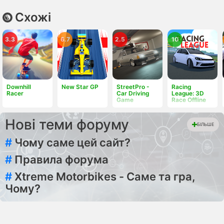
Схожі
3.3
6.7
2.5
10
Downhill
New Star GP
StreetPro -
Racing
Racer
Car Driving
League: 3D
Game
Race Offline
Нові теми форуму
БІЛЬШЕ
#
Чому саме цей сайт?
#
Правила форума
#
Xtreme Motorbikes - Саме та гра,
Чому?