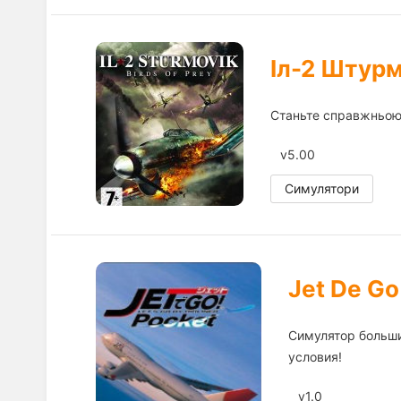
Іл-2 Штурм
Станьте справжньою л
v5.00
Симулятори
Jet De Go
Симулятор больши
условия!
v1.0