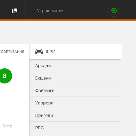
Українська
ІГРИ
СОРТУВАННЯ
Аркади
8
Екшени
Файтинги
Хоррори
Пригоди
в тому
RPG