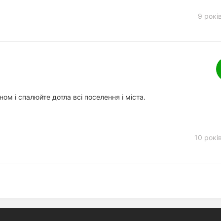
9 рокі
ом і спалюйте дотла всі поселення і міста.
10 рокі