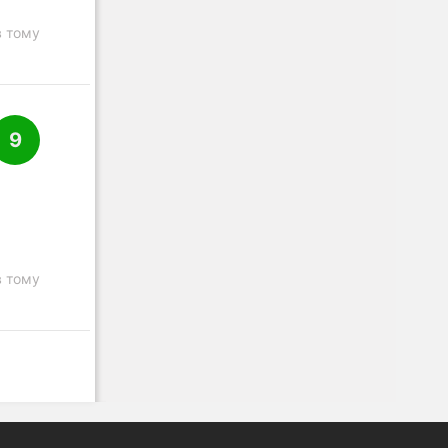
в тому
9
в тому