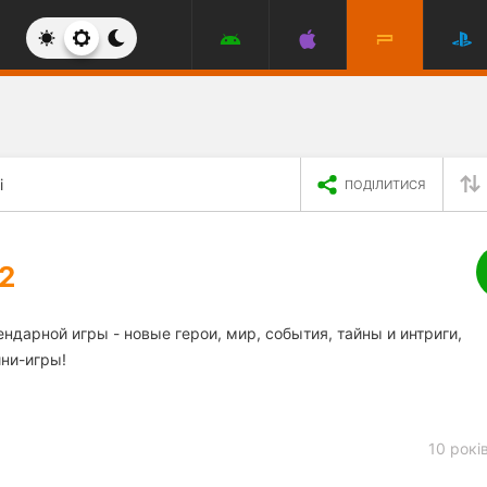
і
ПОДІЛИТИСЯ
2
ндарной игры - новые герои, мир, события, тайны и интриги,
ни-игры!
10 рокі