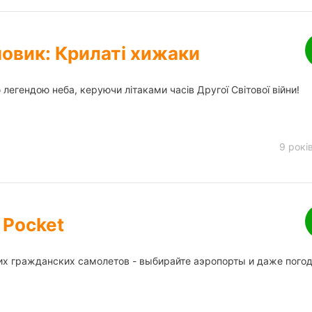
овик: Крилаті хижаки
егендою неба, керуючи літаками часів Другої Світової війни!
9 рокі
 Pocket
х гражданских самолетов - выбирайте аэропорты и даже пого