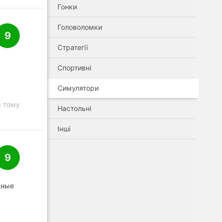
Гонки
Головоломки
9
Стратегії
Спортивні
Симулятори
в тому
Настольні
Інші
9
дные