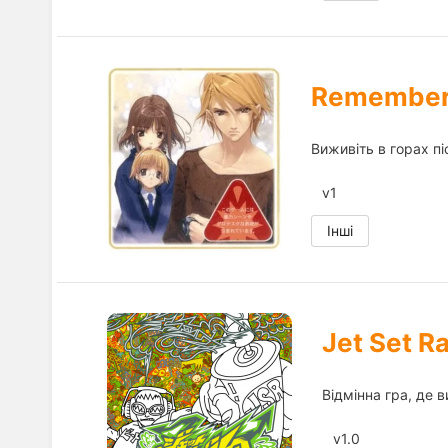
Remember1
Виживіть в горах пі
v1
Інші
Jet Set R
Відмінна гра, де в
v1.0