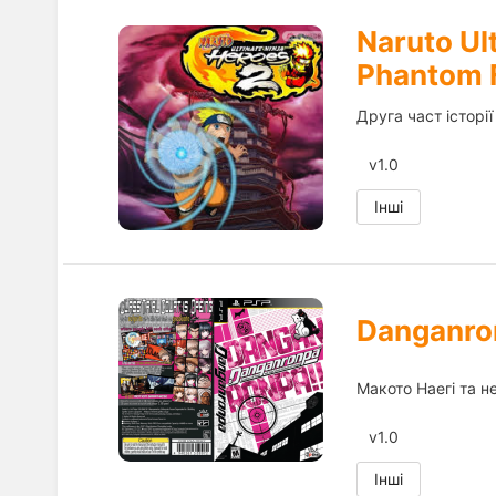
Naruto Ul
Phantom 
Друга част історії
v1.0
Інші
Danganro
Макото Наегі та не
v1.0
Інші