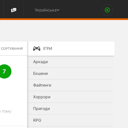
Українська
ІГРИ
СОРТУВАННЯ
Аркади
7
Екшени
Файтинги
Хоррори
Пригоди
и тому
RPG