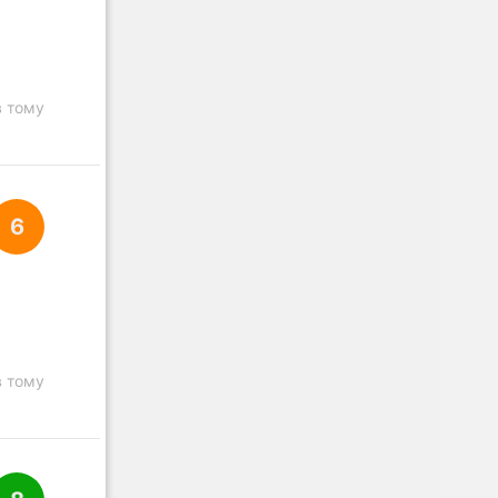
в тому
6
в тому