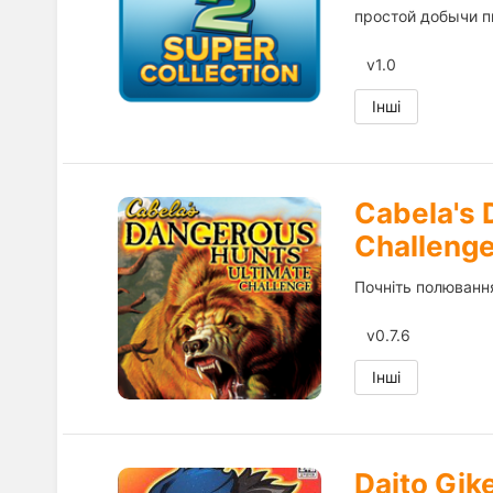
простой добычи п
v1.0
Інші
Cabela's 
Challeng
Почніть полювання
v0.7.6
Інші
Daito Gik