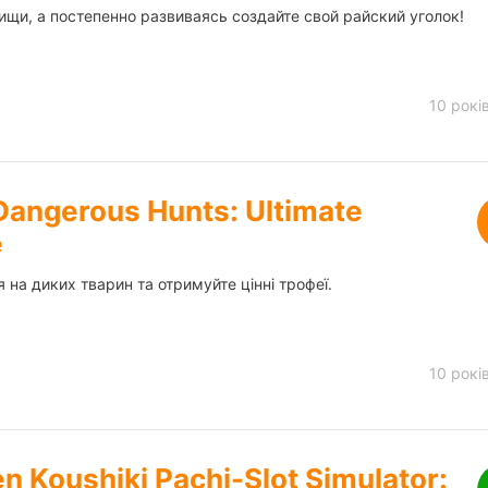
ищи, а постепенно развиваясь создайте свой райский уголок!
10 рокі
Dangerous Hunts: Ultimate
e
 на диких тварин та отримуйте цінні трофеї.
10 рокі
en Koushiki Pachi-Slot Simulator: