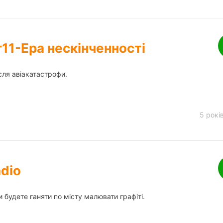
1-Ера нескінченності
сля авіакатастрофи.
5 рокі
adio
и будете ганяти по місту малювати графіті.