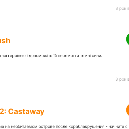
8 рокі
ush
ної героїнею і допоможіть їй перемогти темні сили.
8 рокі
2: Castaway
ие на необитаемом острове после кораблекрушения - начните с