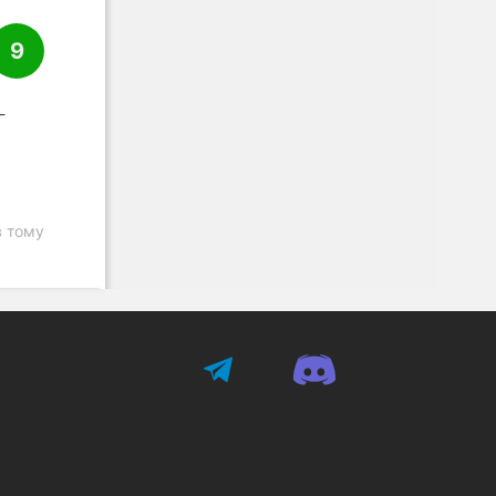
9
-
в тому