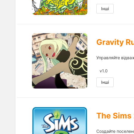
Інші
Gravity R
Управляйте відваж
v1.0
Інші
The Sims 
Создайте поселен