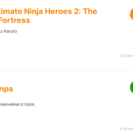
timate Ninja Heroes 2: The
Fortress
 з Naruto
4 рок
npa
звичайна історія.
4 рок