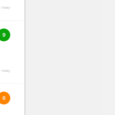
в тому
9
в тому
6