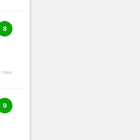
8
в тому
9