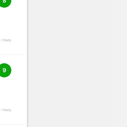
8
в тому
9
в тому