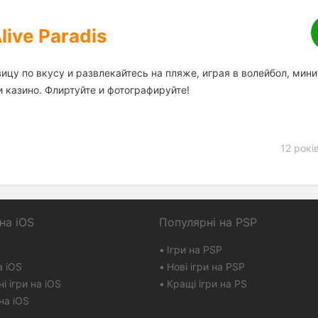
live Paradis
ицу по вкусу и развлекайтесь на пляже, играя в волейбол, мини
и казино. Флиртуйте и фотографируйте!
12 рокі
на iOS
Популярні на PSP
Ігри на PSP
а iOS
Нові ігри на PSP
і ігри на iOS
Кращі ігри на PS
на iOS