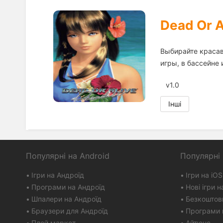
Dead Or A
Выбирайте красав
игры, в бассейне 
v1.0
Інші
Популярні на Android
Популярні 
Ігри на Андроїд
Ігри на iOS
Програми на Андроїд
Нові ігри н
Шпалери на Андроїд
Безкоштовн
Браузери для Андроїд
Програми 
Плей маркет
Айтюнс