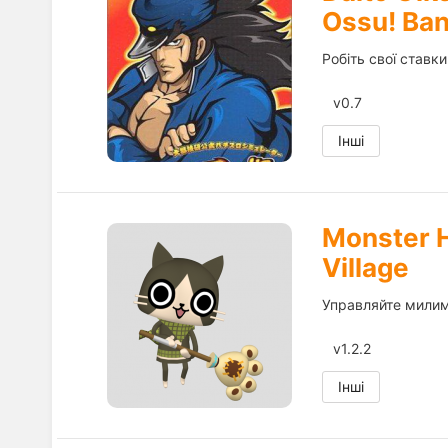
Ossu! Ban
Робіть свої ставк
v0.7
Інші
Monster H
Village
Управляйте милими
v1.2.2
Інші