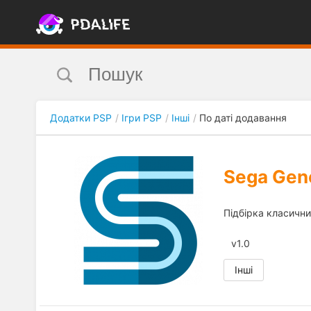
Додатки PSP
Ігри PSP
Інші
По даті додавання
Sega Gene
Підбірка класични
v1.0
Інші