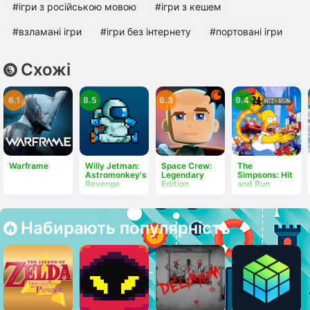
#ігри з російською мовою
#ігри з кешем
#взламані ігри
#ігри без інтернету
#портовані ігри
Схожі
6.1
8.5
6.3
9.4
Warframe
Willy Jetman:
Space Crew:
The
Astromonkey's
Legendary
Simpsons: Hit
Revenge
Edition
and Run
Набирають популярність