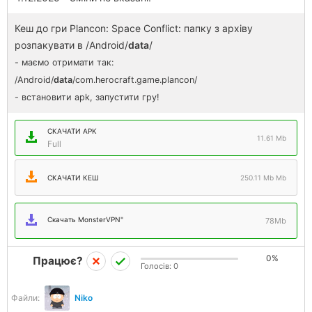
Кеш до гри Plancon: Space Conflict: папку з архіву
розпакувати в /Android/
data
/
- маємо отримати так:
/Android/
data
/com.herocraft.game.plancon/
- встановити apk, запустити гру!
СКАЧАТИ APK
11.61 Mb
Full
СКАЧАТИ КЕШ
250.11 Mb Mb
Скачать MonsterVPN"
78Mb
0%
Працює?
Голосів:
0
Файли:
Niko