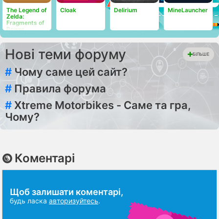
The Legend of
Cloak
Delirium
MineLauncher
Zelda:
Fragments of
Power
Нові теми форуму
БІЛЬШЕ
#
Чому саме цей сайт?
#
Правила форума
#
Xtreme Motorbikes - Саме та гра,
Чому?
Коментарі
Щоб залишати коментарі,
будь ласка
авторизуйтесь
.