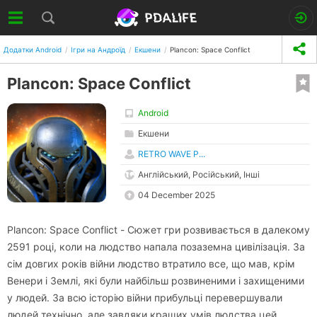
Додатки Android
Ігри на Андроїд
Екшени
Plancon: Space Conflict
Plancon: Space Conflict
Android
Екшени
RETRO WAVE P...
Англійський, Російський, Інші
04 December 2025
Plancon: Space Conflict - Сюжет гри розвивається в далекому
2591 році, коли на людство напала позаземна цивілізація. За
сім довгих років війни людство втратило все, що мав, крім
Венери і Землі, які були найбільш розвиненими і захищеними
у людей. За всю історію війни прибульці перевершували
людей технічно, але завдяки кращих умів людства цей