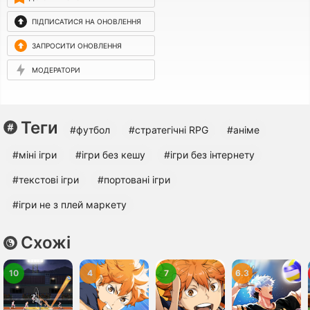
ПІДПИСАТИСЯ НА ОНОВЛЕННЯ
ЗАПРОСИТИ ОНОВЛЕННЯ
МОДЕРАТОРИ
Теги
#футбол
#стратегічні RPG
#аніме
#міні ігри
#ігри без кешу
#ігри без інтернету
#текстові ігри
#портовані ігри
#ігри не з плей маркету
Схожі
10
4
7
6.3