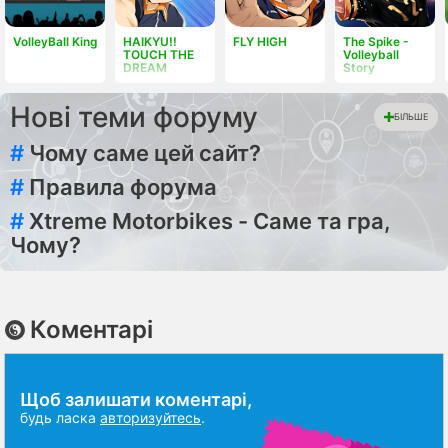
VolleyBall King
HAIKYU!!
FLY HIGH
The Spike -
TOUCH THE
Volleyball
DREAM
Story
Нові теми форуму
БІЛЬШЕ
#
Чому саме цей сайт?
#
Правила форума
#
Xtreme Motorbikes - Саме та гра,
Чому?
Коментарі
Щоб залишати коментарі,
будь ласка
авторизуйтесь
.