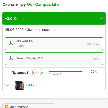
Скачати гру
Our Campus Life
v2.0
Demo
25.06.2026 - Зміни не вказані.
СКАЧАТИ APK
906.15 Mb
Demo
Скачать MonsterVPN"
78Mb
100%
Працює?
Голосів:
1
Файли:
Latika
ДО ОБРАНОГО