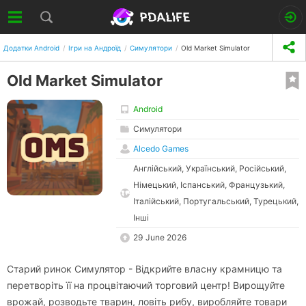
Додатки Android
Ігри на Андроїд
Симулятори
Old Market Simulator
Old Market Simulator
Android
Симулятори
Alcedo Games
Англійський, Український, Російський,
Німецький, Іспанський, Французький,
Італійський, Португальський, Турецький,
Інші
29 June 2026
Старий ринок Симулятор - Відкрийте власну крамницю та
перетворіть її на процвітаючий торговий центр! Вирощуйте
врожай, розводьте тварин, ловіть рибу, виробляйте товари