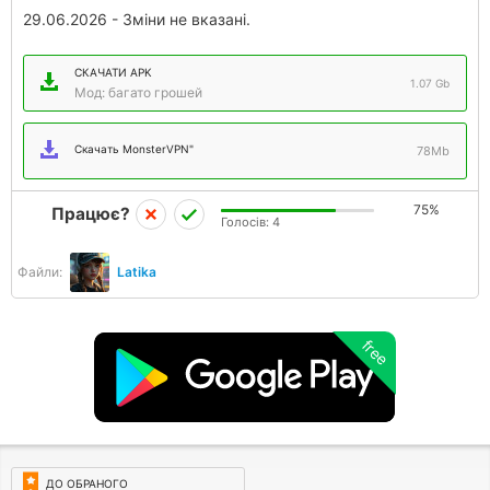
29.06.2026 - Зміни не вказані.
СКАЧАТИ APK
1.07 Gb
Мод: багато грошей
Скачать MonsterVPN"
78Mb
75%
Працює?
Голосів:
4
Файли:
Latika
free
ДО ОБРАНОГО