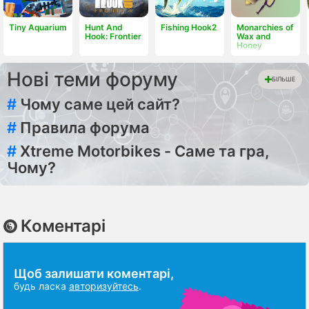
Tiny Aquarium
Hunt And
Fishing Hook2
Monarchies of
Hook: Frontier
Wax and
Honey
Нові теми форуму
БІЛЬШЕ
#
Чому саме цей сайт?
#
Правила форума
#
Xtreme Motorbikes - Саме та гра,
Чому?
Коментарі
Щоб залишати коментарі,
будь ласка
авторизуйтесь
.