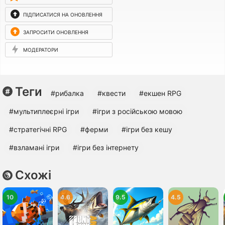
ПІДПИСАТИСЯ НА ОНОВЛЕННЯ
ЗАПРОСИТИ ОНОВЛЕННЯ
МОДЕРАТОРИ
Теги
#рибалка
#квести
#екшен RPG
#мультиплеєрні ігри
#ігри з російською мовою
#стратегічні RPG
#ферми
#ігри без кешу
#взламані ігри
#ігри без інтернету
Схожі
10
4.6
9.5
4.5