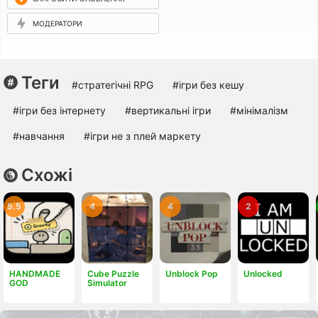
МОДЕРАТОРИ
Теги
#стратегічні RPG
#ігри без кешу
#ігри без інтернету
#вертикальні ігри
#мінімалізм
#навчання
#ігри не з плей маркету
Схожі
5.5
4
4
2
HANDMADE
Cube Puzzle
Unblock Pop
Unlocked
GOD
Simulator