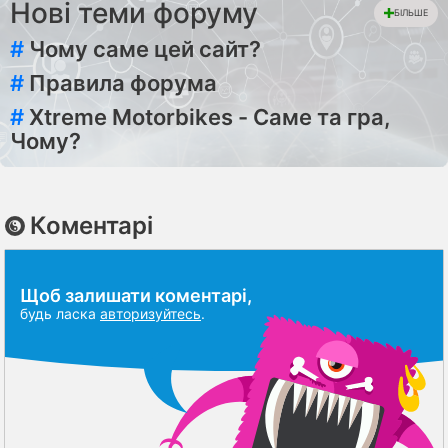
Нові теми форуму
БІЛЬШЕ
#
Чому саме цей сайт?
#
Правила форума
#
Xtreme Motorbikes - Саме та гра,
Чому?
Коментарі
Щоб залишати коментарі,
будь ласка
авторизуйтесь
.