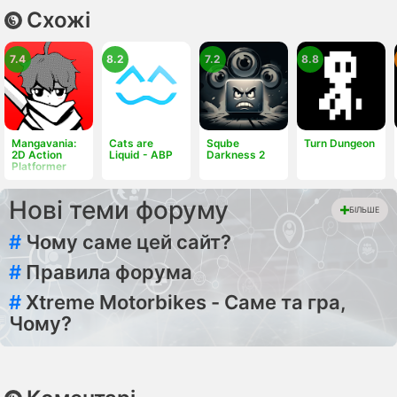
Схожі
7.4
8.2
7.2
8.8
Mangavania:
Cats are
Sqube
Turn Dungeon
2D Action
Liquid - ABP
Darkness 2
Platformer
Нові теми форуму
БІЛЬШЕ
#
Чому саме цей сайт?
#
Правила форума
#
Xtreme Motorbikes - Саме та гра,
Чому?