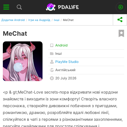
Додатки Android
Ігри на Андроїд
Інші
MeChat
MeChat
Android
Інші
PlayMe Studio
Англійський
20 July 2026
<p & gt;MeChat-Love secrets-пора відкривати нові кордони
знайомств і виходити із зони комфорту! Створіть власного
персонажа, створюйте дивовижні побачення з пригодами,
романтикою, драмою, розробляйте вдалі любовні лінії,
спілкуйтеся в чаті з героями з різноманітними захопленнями,
реагуйте смайликами для простоти спілкування і