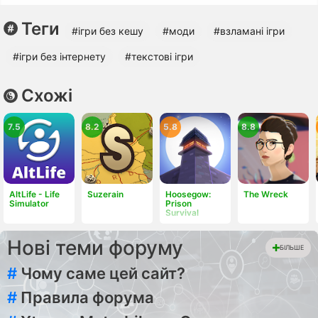
Теги
#ігри без кешу
#моди
#взламані ігри
#ігри без інтернету
#текстові ігри
Схожі
7.5
8.2
5.8
8.8
AltLife - Life
Suzerain
Hoosegow:
The Wreck
Simulator
Prison
Survival
Нові теми форуму
БІЛЬШЕ
#
Чому саме цей сайт?
#
Правила форума