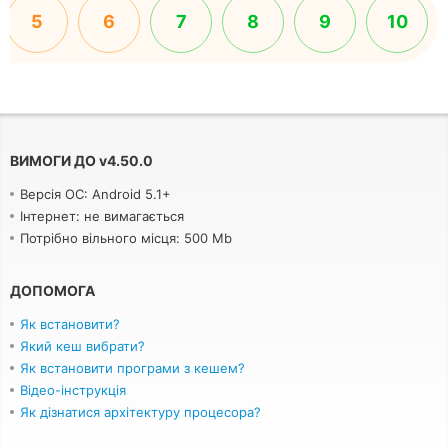
5
6
7
8
9
10
ВИМОГИ ДО
v
4.50.0
Версія ОС: Android 5.1+
Інтернет: не вимагається
Потрібно вільного місця: 500 Mb
ДОПОМОГА
Як встановити?
Який кеш вибрати?
Як встановити програми з кешем?
Відео-інструкція
Як дізнатися архітектуру процесора?