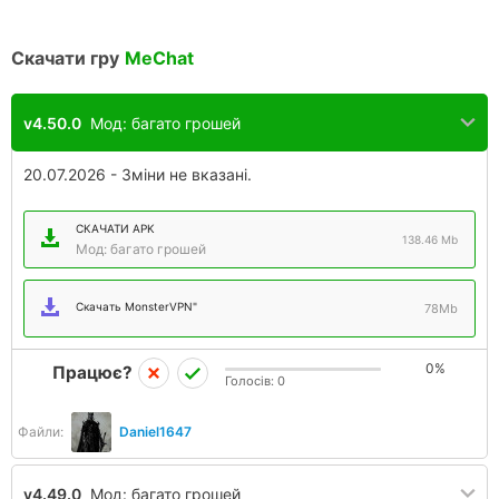
Скачати гру
MeChat
v4.50.0
Мод: багато грошей
20.07.2026 - Зміни не вказані.
СКАЧАТИ APK
138.46 Mb
Мод: багато грошей
Скачать MonsterVPN"
78Mb
0%
Працює?
Голосів:
0
Файли:
Daniel1647
v4.49.0
Мод: багато грошей