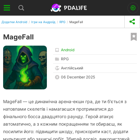
Додатки Android
Ігри на Андроїд
RPG
MageFall
MageFall
Android
RPG
Англійський
06 December 2025
MageFall — це динамічна арена-екшн гра, де ти б'ється з
натовпами скелетів і намагаєшся протриматися до
фінального босса двадцятого раунду. Герой атакує
автоматично, а з кожним покращенням ти обираєш, як
посилити його: підвищити шкоду, прискорити каст, додати
мультишот або захисні орбіт. Збирай досвід, використовуй