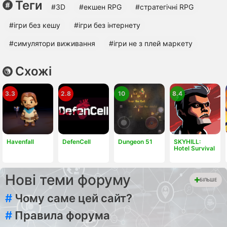
Теги
#3D
#екшен RPG
#стратегічні RPG
#ігри без кешу
#ігри без інтернету
#симулятори виживання
#ігри не з плей маркету
Схожі
3.3
2.8
10
8.4
Havenfall
DefenCell
Dungeon 51
SKYHILL:
Hotel Survival
Нові теми форуму
БІЛЬШЕ
#
Чому саме цей сайт?
#
Правила форума