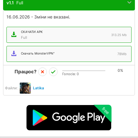
v1.1
Full
16.06.2026 - Зміни не вказані.
СКАЧАТИ APK
313.25 Mb
Full
Скачать MonsterVPN"
78Mb
0%
Працює?
Голосів:
0
Файли:
Latika
free