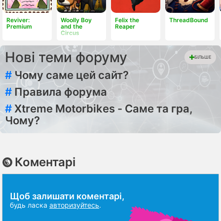
Reviver:
Woolly Boy
Felix the
ThreadBound
Premium
and the
Reaper
Circus
Нові теми форуму
БІЛЬШЕ
#
Чому саме цей сайт?
#
Правила форума
#
Xtreme Motorbikes - Саме та гра,
Чому?
Коментарі
Щоб залишати коментарі,
будь ласка
авторизуйтесь
.