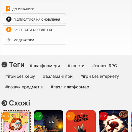
ДО ОБРАНОГО
ПІДПИСАТИСЯ НА ОНОВЛЕННЯ
ЗАПРОСИТИ ОНОВЛЕННЯ
МОДЕРАТОРИ
Теги
#платформери
#квести
#екшен RPG
#ігри без кешу
#взламані ігри
#ігри без інтернету
#пошук предметів
#пазл-платформер
Схожі
6.6
8.2
6.8
3.2