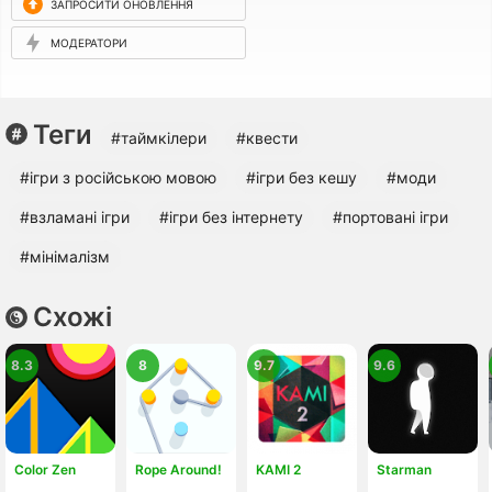
ЗАПРОСИТИ ОНОВЛЕННЯ
МОДЕРАТОРИ
Теги
#таймкілери
#квести
#ігри з російською мовою
#ігри без кешу
#моди
#взламані ігри
#ігри без інтернету
#портовані ігри
#мінімалізм
Схожі
8.3
8
9.7
9.6
Color Zen
Rope Around!
KAMI 2
Starman