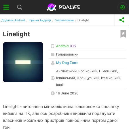
Додатки Android
Ігри на Андроїд
Головоломки
Linelight
Linelight
Android
,
iOS
Головоломки
My Dog Zorro
Англійський, Російський, Німецький,
Іспанський, Французький, Італійський,
Інші
16 June 2026
Linelight - витончена мінімалістична головоломка спочатку
вийшла на ПК, але ось розробники вирішили порадувати
власників мобільних пристроїв повноцінним портом даної
гри.