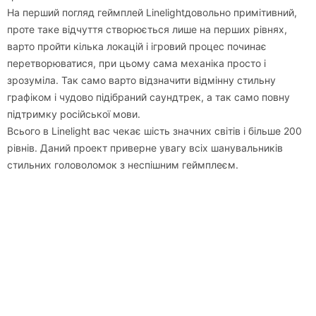
На перший погляд геймплей Linelightдовольно примітивний,
проте таке відчуття створюється лише на перших рівнях,
варто пройти кілька локацій і ігровий процес починає
перетворюватися, при цьому сама механіка просто і
зрозуміла. Так само варто відзначити відмінну стильну
графіком і чудово підібраний саундтрек, а так само повну
підтримку російської мови.
Всього в Linelight вас чекає шість значних світів і більше 200
рівнів. Даний проект приверне увагу всіх шанувальників
стильних головоломок з неспішним геймплеєм.