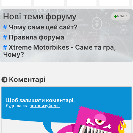
Нові теми форуму
БІЛЬШЕ
#
Чому саме цей сайт?
#
Правила форума
#
Xtreme Motorbikes - Саме та гра,
Чому?
Коментарі
Щоб залишати коментарі,
будь ласка
авторизуйтесь
.