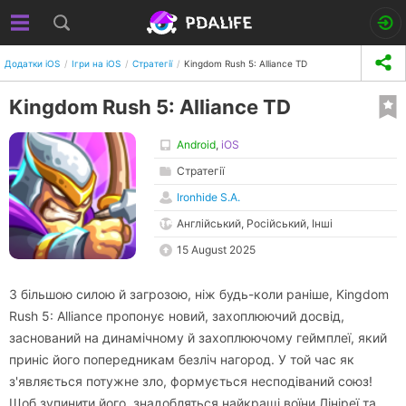
Додатки iOS
Ігри на iOS
Стратегії
Kingdom Rush 5: Alliance TD
Kingdom Rush 5: Alliance TD
Android
,
iOS
Стратегії
Ironhide S.A.
Англійський, Російський, Інші
15 August 2025
З більшою силою й загрозою, ніж будь-коли раніше, Kingdom
Rush 5: Alliance пропонує новий, захоплюючий досвід,
заснований на динамічному й захоплюючому геймплеї, який
приніс його попередникам безліч нагород. У той час як
з'являється потужне зло, формується несподіваний союз!
Щоб зупинити його, знадобляться найкращі воїни Лініреї та