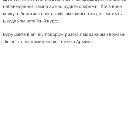
непримиренна Темна армія. Будьте обережні! Хоча вони
можуть боротися пліч-о-пліч, змінливі вітри долі можуть
швидко змінити їхній курс.
Вирушайте в епічну подорож разом з відважними воїнами
Лініреї та непримиренною Темною Армією.