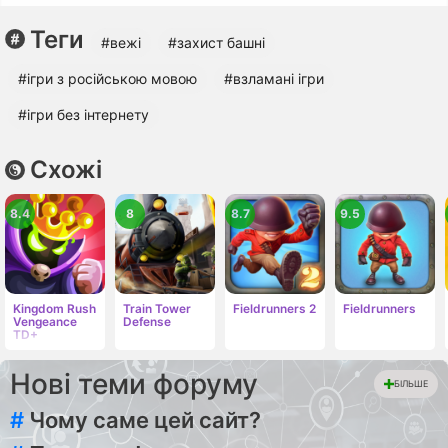
Теги
#вежі
#захист башні
#ігри з російською мовою
#взламані ігри
#ігри без інтернету
Схожі
8.4
8
8.7
9.5
Kingdom Rush
Train Tower
Fieldrunners 2
Fieldrunners
Vengeance
Defense
TD+
Нові теми форуму
БІЛЬШЕ
#
Чому саме цей сайт?