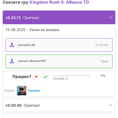
Скачати гру
Kingdom Rush 5: Alliance TD
v5.02.12
Оригінал
15.08.2025 - Зміни не вказані.
СКАЧАТИ IPA
617.62 Mb
Скачать MonsterVPN"
78Mb
0%
Працює?
Голосів:
0
Файли:
founder
v5.00.40
Оригінал