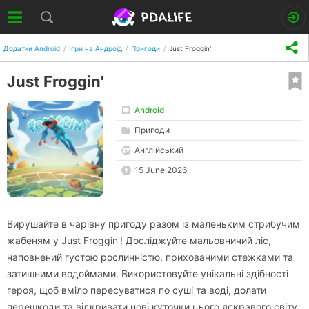
Додатки Android
Ігри на Андроїд
Пригоди
Just Froggin'
Just Froggin'
Android
Пригоди
Англійський
15 June 2026
Вирушайте в чарівну пригоду разом із маленьким стрибучим
жабеням у Just Froggin'! Досліджуйте мальовничий ліс,
наповнений густою рослинністю, прихованими стежками та
затишними водоймами. Використовуйте унікальні здібності
героя, щоб вміло пересуватися по суші та воді, долати
перешкоди та відкривати нові куточки цього яскравого світу.