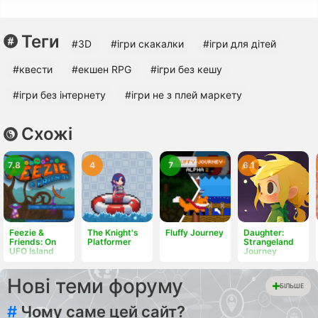
Теги
#3D
#ігри скакалки
#ігри для дітей
#квести
#екшен RPG
#ігри без кешу
#ігри без інтернету
#ігри не з плей маркету
Схожі
7.8
4
7
6.1
Feezie &
The Knight's
Fluffy Journey
Daughter:
Friends: On
Platformer
Strangeland
UFO Island
Journey
Нові теми форуму
БІЛЬШЕ
#
Чому саме цей сайт?