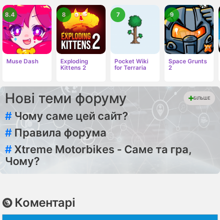
8.4
8
7
9
Muse Dash
Exploding
Pocket Wiki
Space Grunts
Kittens 2
for Terraria
2
Нові теми форуму
БІЛЬШЕ
#
Чому саме цей сайт?
#
Правила форума
#
Xtreme Motorbikes - Саме та гра,
Чому?
Коментарі