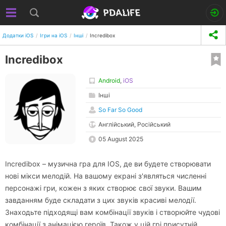
Додатки iOS
Ігри на iOS
Інші
Incredibox
Incredibox
Android
,
iOS
Інші
So Far So Good
Англійський, Російський
05 August 2025
Incredibox – музична гра для IOS, де ви будете створювати
нові мікси мелодій. На вашому екрані з'являться численні
персонажі гри, кожен з яких створює свої звуки. Вашим
завданням буде складати з цих звуків красиві мелодії.
Знаходьте підходящі вам комбінації звуків і створюйте чудові
комбінації з анімацією героїв. Також у цій грі присутній