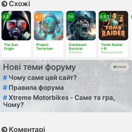
Схожі
8.2
6.7
7.6
8.5
The Sun:
Project
Zombeast:
Tomb Raider
Origin
Terrarium
Survival
I-III
Zombie
Remastered
Shooter
Нові теми форуму
БІЛЬШЕ
#
Чому саме цей сайт?
#
Правила форума
#
Xtreme Motorbikes - Саме та гра,
Чому?
Коментарі