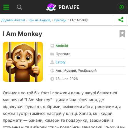
Додатки Android
Ігри на Андроїд
Пригоди
I Am Monkey
I Am Monkey
Android
Пригоди
Estoty
Англійський, Російський
13 June 2026
Опинися по той бік ґрат і проживи день у шкурі бешкетної
мавпочки! "I Am Monkey" - динамічна пісочниця, де
відвідувачі бувають добрими, смішними або агресивними, а
кожна зустріч змінює настрій у клітці. Хапай, їж і кидай
предмети — банани, камери та подарунки, взаємодій із
оточенням та вибирай стиль поведінки: зачаровуй, ігноруй чи