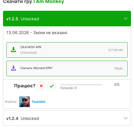
Скачати гру
I Am Monkey
v1.2.5
Unlocked
13.06.2026 - Зміни не вказані.
СКАЧАТИ APK
517.99 Mb
Unlocked
Скачать MonsterVPN"
78Mb
0%
Працює?
Голосів:
0
Файли:
founder
v1.2.4
Unlocked