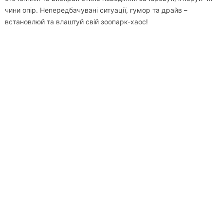
чини опір. Непередбачувані ситуації, гумор та драйв –
встановлюй та влаштуй свій зоопарк-хаос!