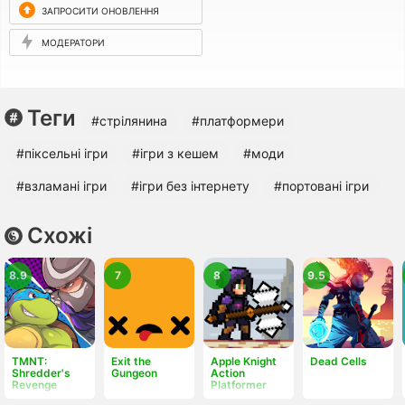
ЗАПРОСИТИ ОНОВЛЕННЯ
МОДЕРАТОРИ
Теги
#стрілянина
#платформери
#піксельні ігри
#ігри з кешем
#моди
#взламані ігри
#ігри без інтернету
#портовані ігри
Схожі
8.9
7
8
9.5
TMNT:
Exit the
Apple Knight
Dead Cells
Shredder's
Gungeon
Action
Revenge
Platformer