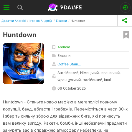
Додатки Android
Ігри на Андроїд
Екшени
Huntdown
Huntdown
Android
Екшени
Coffee Stain...
Англійський, Німецький, Іспанський,
Французький, Італійський, Інші
06 October 2025
Huntdown - Станьте новою мафією в мегаполісі повному
корупції, банд, вбивств і грабежів. Перемістіться в часи 80-х
і зберіть сильну зброю для відважних битв, які принесуть
вам велику вигоду. Ракети, бомби, інші небезпечні предмети
занурять вас в справжню атмосферу небезпеки, не