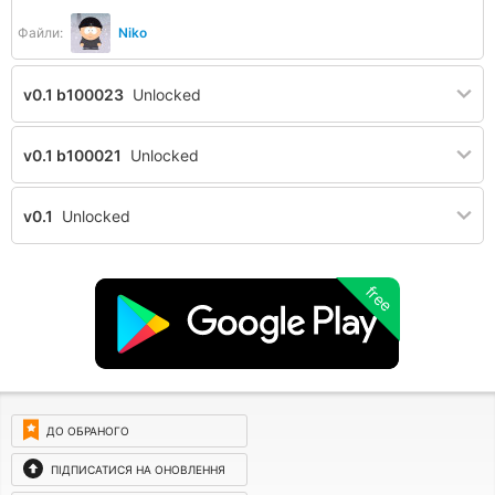
Файли:
Niko
v0.1 b100023
Unlocked
v0.1 b100021
Unlocked
v0.1
Unlocked
free
ДО ОБРАНОГО
ПІДПИСАТИСЯ НА ОНОВЛЕННЯ