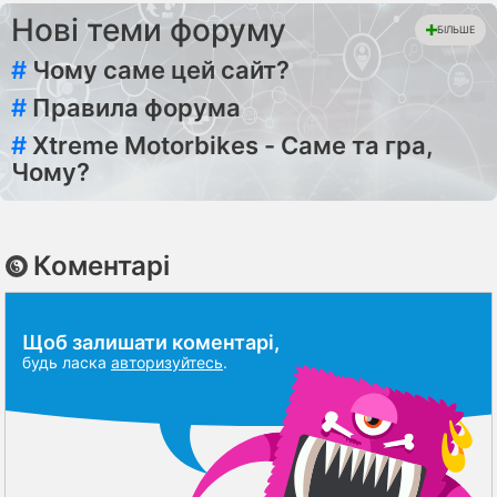
Нові теми форуму
БІЛЬШЕ
#
Чому саме цей сайт?
#
Правила форума
#
Xtreme Motorbikes - Саме та гра,
Чому?
Коментарі
Щоб залишати коментарі,
будь ласка
авторизуйтесь
.