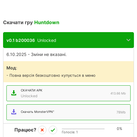
Скачати гру
Huntdown
v0.1 b200036
Unlocked
6.10.2025 - Зміни не вказані.
Мод
:
- Повна версія безкоштовно купується в меню
СКАЧАТИ APK
413.66 Mb
Unlocked
Скачать MonsterVPN"
78Mb
0%
Працює?
Голосів:
1