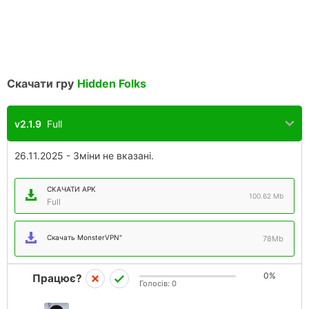
Скачати гру
Hidden Folks
v2.1.9
Full
26.11.2025 - Зміни не вказані.
СКАЧАТИ APK
100.62 Mb
Full
Скачать MonsterVPN"
78Mb
0%
Працює?
Голосів:
0