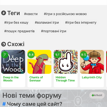
Теги
#квести
#ігри з російською мовою
#ігри без кешу
#взламані ігри
#ігри без інтернету
#пошук предметів
#портовані ігри
Схожі
7
9.4
9.1
9.5
Deep in the
Chants of
Hidden
Labyrinth City
Woods
Sennaar
Through Time
Нові теми форуму
БІЛЬШЕ
#
Чому саме цей сайт?