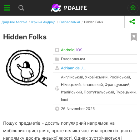
Додатки Android
Ігри на Андроїд
Головоломки
Hidden Folks
Hidden Folks
Android
,
iOS
Головоломки
Adriaan de J...
Англійський, Український, Російський,
Німецький, Іспанський, Французький,
Італійський, Португальський, Турецький,
Інші
26 November 2025
Пошук предметів - досить популярний напрямок на
мобільних пристроях, проте велика частина проектів цього
напрямку досить низької якості. Однак зустрічаються і