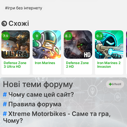
#ігри без інтернету
Схожі
7.9
9
8.3
9.3
Defense Zone
Iron Marines
Defense Zone
Iron Marines 2
3 Ultra HD
2 HD
Invasion
Нові теми форуму
БІЛЬШЕ
#
Чому саме цей сайт?
#
Правила форума
#
Xtreme Motorbikes - Саме та гра,
Чому?