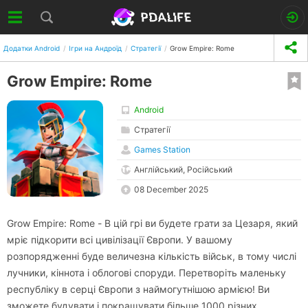
Додатки Android
Ігри на Андроїд
Стратегії
Grow Empire: Rome
Grow Empire: Rome
Android
Стратегії
Games Station
Англійський, Російський
08 December 2025
Grow Empire: Rome - В цій грі ви будете грати за Цезаря, який
мріє підкорити всі цивілізації Європи. У вашому
розпорядженні буде величезна кількість військ, в тому числі
лучники, кіннота і облогові споруди. Перетворіть маленьку
республіку в серці Європи з наймогутнішою армією! Ви
зможете будувати і покращувати більше 1000 різних