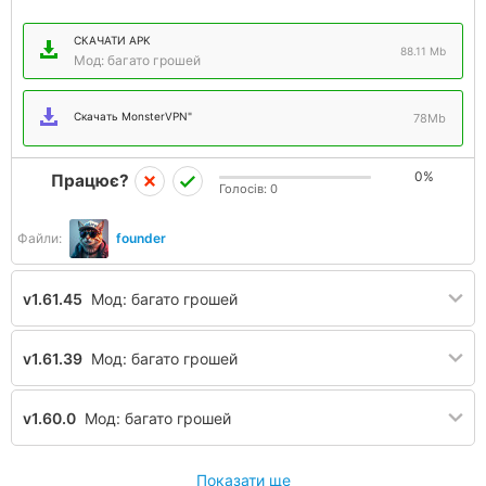
СКАЧАТИ APK
88.11 Mb
Мод: багато грошей
Скачать MonsterVPN"
78Mb
0%
Працює?
Голосів:
0
Файли:
founder
v1.61.45
Мод: багато грошей
v1.61.39
Мод: багато грошей
v1.60.0
Мод: багато грошей
Показати ще