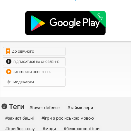
free
ДО ОБРАНОГО
ПІДПИСАТИСЯ НА ОНОВЛЕННЯ
ЗАПРОСИТИ ОНОВЛЕННЯ
МОДЕРАТОРИ
Теги
#tower defense
#таймкілери
#захист башні
#ігри з російською мовою
#ігри без кешу
#моди
#безкоштовні ігри