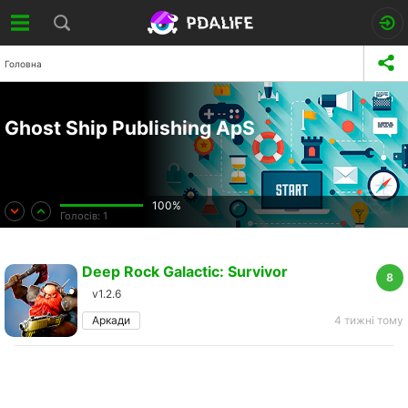
Головна
Ghost Ship Publishing ApS
100%
Голосів:
1
Deep Rock Galactic: Survivor
8
v1.2.6
Аркади
4 тижні тому