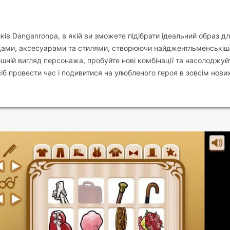
ів Danganronpa, в якій ви зможете підібрати ідеальний образ д
ядами, аксесуарами та стилями, створюючи найджентльменськіш
нішній вигляд персонажа, пробуйте нові комбінації та насолоджуй
б провести час і подивитися на улюбленого героя в зовсім нови