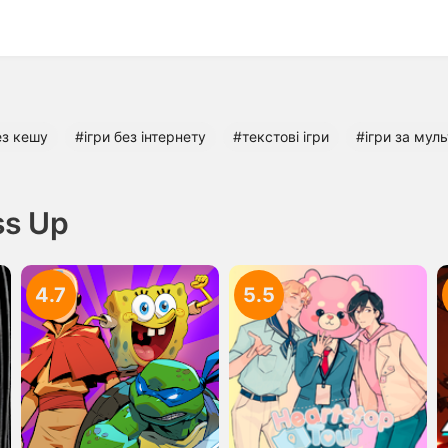
ез кешу
#ігри без інтернету
#текстові ігри
#ігри за мул
ss Up
4.7
5.5