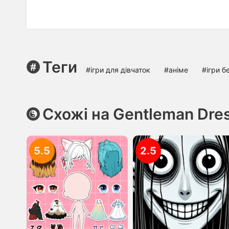
Теги
#ігри для дівчаток
#аніме
#ігри б
Схожі на Gentleman Dre
5.5
2.5