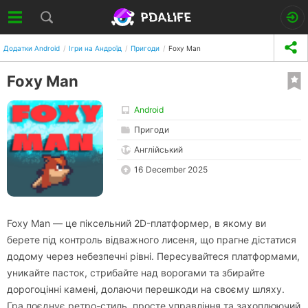
Додатки Android
Ігри на Андроїд
Пригоди
Foxy Man
Foxy Man
Android
Пригоди
Англійський
16 December 2025
Foxy Man — це піксельний 2D-платформер, в якому ви
берете під контроль відважного лисеня, що прагне дістатися
додому через небезпечні рівні. Пересувайтеся платформами,
уникайте пасток, стрибайте над ворогами та збирайте
дорогоцінні камені, долаючи перешкоди на своєму шляху.
Гра поєднує ретро-стиль, просте управління та захоплюючий