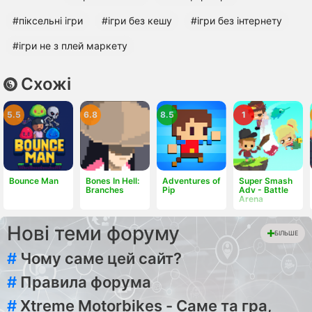
#піксельні ігри
#ігри без кешу
#ігри без інтернету
#ігри не з плей маркету
Схожі
5.5
6.8
8.5
1
Bounce Man
Bones In Hell:
Adventures of
Super Smash
Branches
Pip
Adv - Battle
Arena
Нові теми форуму
БІЛЬШЕ
#
Чому саме цей сайт?
#
Правила форума
#
Xtreme Motorbikes - Саме та гра,