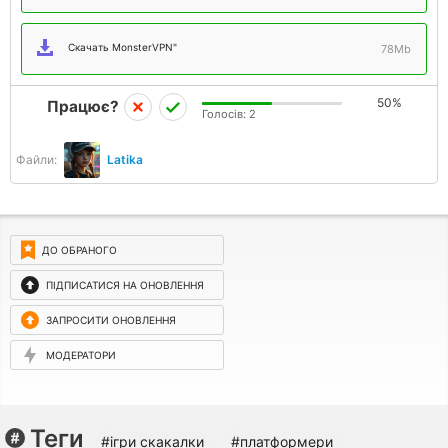
Скачать MonsterVPN"
78Mb
50%
Працює?
Голосів:
2
Файли:
Latika
ДО ОБРАНОГО
ПІДПИСАТИСЯ НА ОНОВЛЕННЯ
ЗАПРОСИТИ ОНОВЛЕННЯ
МОДЕРАТОРИ
Теги
#ігри скакалки
#платформери