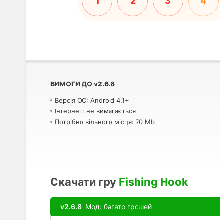
1
2
3
4
ВИМОГИ ДО
v
2.6.8
Версія ОС: Android 4.1+
Інтернет: не вимагається
Потрібно вільного місця: 70 Mb
Скачати гру
Fishing Hook
v2.6.8
Мод: багато грошей