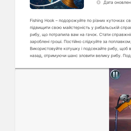
Дата оновлен
Fishing Hook – подорожуйте по різних куточках сві
підвищити свою майстерність у рибальській справі.
рибу, що потрапила вам на гачок. Стати справжні
зароблені гроші. Постійно слідкуйте за поплавком
Використовуйте котушку і подсекайте рибу, щоб во
назад, отримуючи шанс зловити велику рибу. Подор