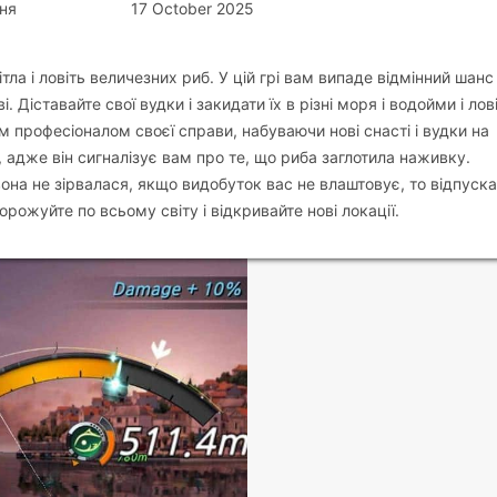
ня
17 October 2025
тла і ловіть величезних риб. У цій грі вам випаде відмінний шанс
 Діставайте свої вудки і закидати їх в різні моря і водойми і лов
м професіоналом своєї справи, набуваючи нові снасті і вудки на
, адже він сигналізує вам про те, що риба заглотила наживку.
на не зірвалася, якщо видобуток вас не влаштовує, то відпускай
ожуйте по всьому світу і відкривайте нові локації.