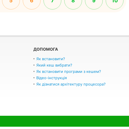
5
6
7
8
9
10
ДОПОМОГА
Як встановити?
Який кеш вибрати?
Як встановити програми з кешем?
Відео-інструкція
Як дізнатися архітектуру процесора?