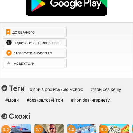
ДО ОБРАНОГО
ПІДПИСАТИСЯ НА ОНОВЛЕННЯ
ЗАПРОСИТИ ОНОВЛЕННЯ
МОДЕРАТОРИ
Теги
#ігри з російською мовою
#ігри без кешу
#моди
#безкоштовні ігри
#ігри без інтернету
Схожі
5.5
5.5
4.2
6.5