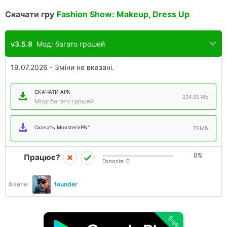
Скачати гру
Fashion Show: Makeup, Dress Up
v3.5.8
Мод: багато грошей
19.07.2026 - Зміни не вказані.
СКАЧАТИ APK
234.95 Mb
Мод: багато грошей
Скачать MonsterVPN"
78Mb
0%
Працює?
Голосів:
0
Файли:
founder
free