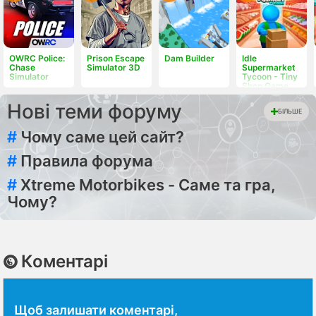
OWRC Police:
Prison Escape
Dam Builder
Idle
Chase
Simulator 3D
Supermarket
Simulator
Tycoon - Tiny
Shop Game
Нові теми форуму
БІЛЬШЕ
#
Чому саме цей сайт?
#
Правила форума
#
Xtreme Motorbikes - Саме та гра,
Чому?
Коментарі
Щоб залишати коментарі,