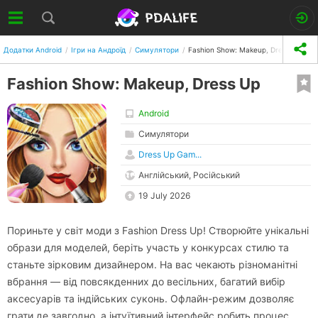
Додатки Android
Ігри на Андроїд
Симулятори
Fashion Show: Makeup, Dress Up
Fashion Show: Makeup, Dress Up
Android
Симулятори
Dress Up Gam...
Англійський, Російський
19 July 2026
Пориньте у світ моди з Fashion Dress Up! Створюйте унікальні
образи для моделей, беріть участь у конкурсах стилю та
станьте зірковим дизайнером. На вас чекають різноманітні
вбрання — від повсякденних до весільних, багатий вибір
аксесуарів та індійських суконь. Офлайн-режим дозволяє
грати де завгодно, а інтуїтивний інтерфейс робить процес