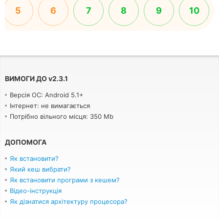
5
6
7
8
9
10
ВИМОГИ ДО
v
2.3.1
Версія ОС: Android 5.1+
Інтернет: не вимагається
Потрібно вільного місця: 350 Mb
ДОПОМОГА
Як встановити?
Який кеш вибрати?
Як встановити програми з кешем?
Відео-інструкція
Як дізнатися архітектуру процесора?