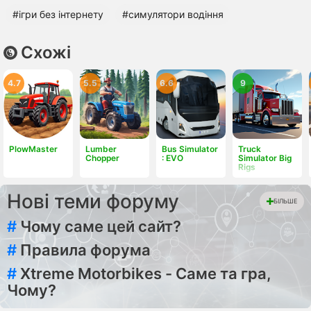
#ігри без інтернету
#симулятори водіння
Схожі
4.7
5.5
6.6
9
PlowMaster
Lumber
Bus Simulator
Truck
Chopper
: EVO
Simulator Big
Rigs
Нові теми форуму
БІЛЬШЕ
#
Чому саме цей сайт?
#
Правила форума
#
Xtreme Motorbikes - Саме та гра,
Чому?