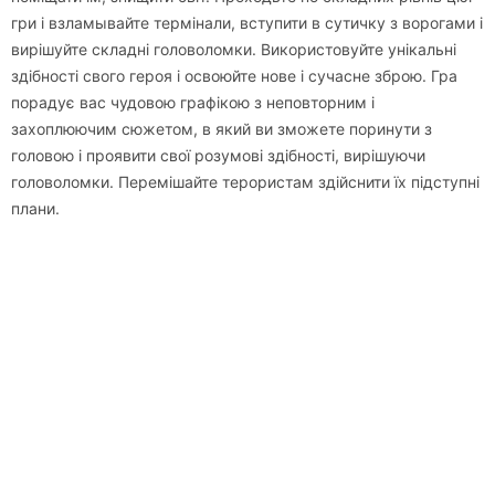
гри і взламывайте термінали, вступити в сутичку з ворогами і
вирішуйте складні головоломки. Використовуйте унікальні
здібності свого героя і освоюйте нове і сучасне зброю. Гра
порадує вас чудовою графікою з неповторним і
захоплюючим сюжетом, в який ви зможете поринути з
головою і проявити свої розумові здібності, вирішуючи
головоломки. Перемішайте терористам здійснити їх підступні
плани.