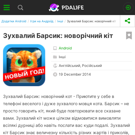
Додатки Android
Ігри на Андроїд
Інші
Зухвалий Барсик: новорічний кіт
Зухвалий Барсик: новорічний кіт
Android
Інші
Англійський, Російський
19 December 2014
Зухвалий Барсик: новорічний кот - Приютите у себе в
телефоні веселого і дуже зухвалого мовця кота. Барсик – не
просто говорить кіт, який буде повторювати все сказане
вами. Зухвалий кіт може цілком відмовитися вимовляти
всілякі дурниці або навіть послати вас куди подалі. Зухвалий
кіт Барсик знає величезну кількість різних жартів і приколів,