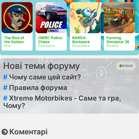
The Rise of
OWRC Police:
BARDA:
Farming
the Golden
Chase
Backpack
Simulator 26
Idol
Simulator
Roguelike
Mobile
Нові теми форуму
БІЛЬШЕ
#
Чому саме цей сайт?
#
Правила форума
#
Xtreme Motorbikes - Саме та гра,
Чому?
Коментарі