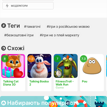
МОДЕРАТОРИ
Теги
#тамагочі
#ігри з російською мовою
#безкоштовні ігри
#ігри не з плей маркету
Схожі
8
6.3
7
7.3
Talking Cat
Talking Booba
FitnessTroll -
Pou
Diana 3D
2
Walk Run
Game
Набирають популярність