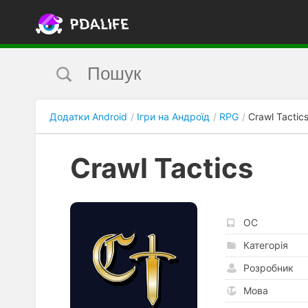
Додатки Android
Ігри на Андроїд
RPG
Crawl Tactic
Crawl Tactics
ОС
Категорія
Розробник
Мова