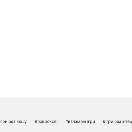
ігри без кешу
#покрокові
#взламані ігри
#ігри без інте