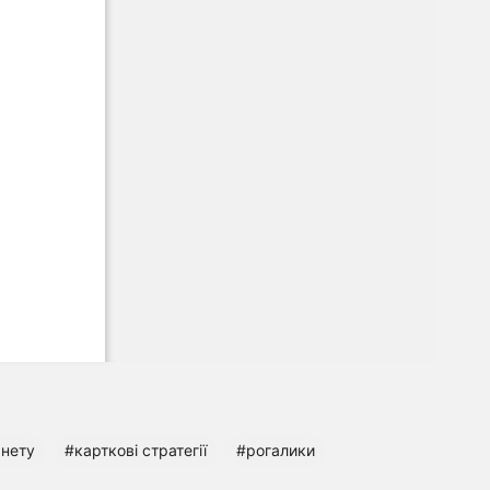
рнету
#карткові стратегії
#рогалики