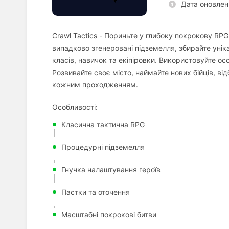
Дата оновлен
Crawl Tactics - Пориньте у глибоку покрокову RPG,
випадково згенеровані підземелля, збирайте унік
класів, навичок та екіпіровки. Використовуйте ос
Розвивайте своє місто, наймайте нових бійців, ві
кожним проходженням.
Особливості:
Класична тактична RPG
Процедурні підземелля
Гнучка налаштування героїв
Пастки та оточення
Масштабні покрокові битви