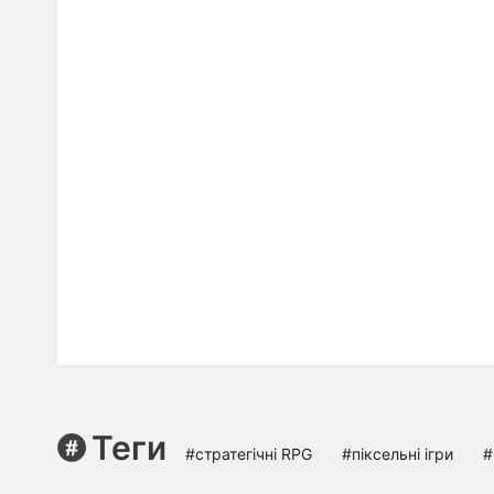
Теги
#стратегічні RPG
#піксельні ігри
#