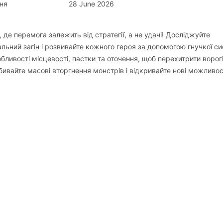
ня
28 June 2026
 де перемога залежить від стратегії, а не удачі! Досліджуйте
альний загін і розвивайте кожного героя за допомогою гнучкої с
обливості місцевості, пастки та оточення, щоб перехитрити ворогі
дбивайте масові вторгнення монстрів і відкривайте нові можливос