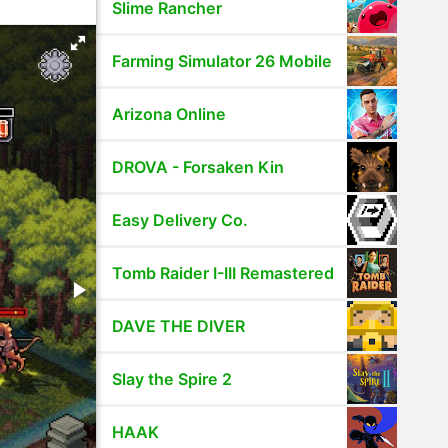
Slime Rancher
Farming Simulator 26 Mobile
Arizona Online
DROVA - Forsaken Kin
Easy Delivery Co.
Tomb Raider I-III Remastered
DAVE THE DIVER
Slay the Spire 2
HAAK