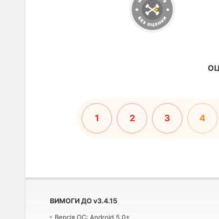
ОЦ
1
2
3
4
ВИМОГИ ДО
v
3.4.15
Версія ОС: Android 5.0+