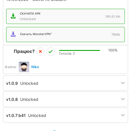
СКАЧАТИ APK
395.62 Mb
Unlocked
Скачать MonsterVPN"
78Mb
100%
Працює?
Голосів:
2
Файли:
Niko
v1.0.9
Unlocked
v1.0.8
Unlocked
v1.0.7 b41
Unlocked