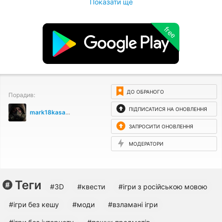
Показати ще
free
ДО ОБРАНОГО
Порадив:
ПІДПИСАТИСЯ НА ОНОВЛЕННЯ
mark18kasanov
ЗАПРОСИТИ ОНОВЛЕННЯ
МОДЕРАТОРИ
Теги
#3D
#квести
#ігри з російською мовою
#ігри без кешу
#моди
#взламані ігри