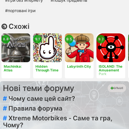
#ігри без інтернету
#пошук предметів
#портовані ігри
Схожі
8.8
9.1
9.5
9.7
Machinika:
Hidden
Labyrinth City
ISOLAND: The
Atlas
Through Time
Amusement
Park
Нові теми форуму
БІЛЬШЕ
#
Чому саме цей сайт?
#
Правила форума
#
Xtreme Motorbikes - Саме та гра,
Чому?