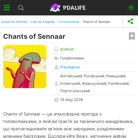
Додатки Android
Ігри на Андроїд
Головоломки
Chants of Sennaar
Chants of Sennaar
Android
Головоломки
Playdigious
Англійський, Російський, Німецький,
Іспанський, Французький, Італійський,
Португальський
19 May 2026
Chants of Sennaar — це атмосферна пригода з
головоломками, в якій ви граєте за таємничого мандрівника,
що прагне відновити зв’язок між народами, розділеними
мовними бар’єрами. Досліджуйте Вежу, натхненну міфом