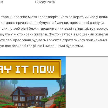
ня
12 May 2026
 контроль невелике місто і перетворіть його за короткий час у вел
нки різного призначення, будуючи будинки, промислові споруди,
 цих потреб різні блоки, зводячи з них вежі та інші містоутворюю
рошуйте у місто нових жителів. Зустрічайтеся з місцевими жителя
е свої креслення будівель і об'єктів стратегічного призначення 
дує вас блокової графікою і численними будівлями.