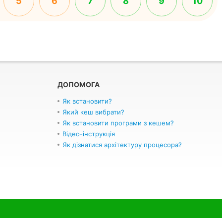
5
6
7
8
9
10
ДОПОМОГА
Як встановити?
Який кеш вибрати?
Як встановити програми з кешем?
Відео-інструкція
Як дізнатися архітектуру процесора?