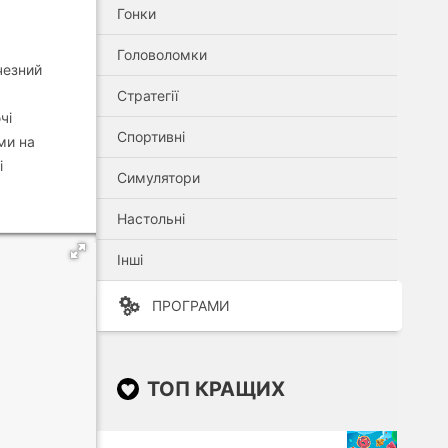
Гонки
Головоломки
ичезний
Стратегії
чі
Спортивні
ми на
і
Симулятори
Настольні
Інші
ПРОГРАМИ
ТОП КРАЩИХ