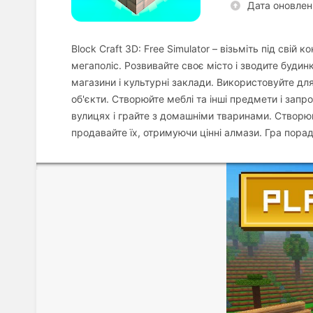
Дата оновлен
Block Craft 3D: Free Simulator – візьміть під свій
мегаполіс. Розвивайте своє місто і зводите буди
магазини і культурні заклади. Використовуйте для
об'єкти. Створюйте меблі та інші предмети і зап
вулицях і грайте з домашніми тваринами. Створюйт
продавайте їх, отримуючи цінні алмази. Гра пора