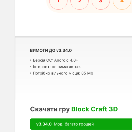
1
2
3
4
ВИМОГИ ДО
v
3.34.0
Версія ОС: Android 4.0+
Інтернет: не вимагається
Потрібно вільного місця: 85 Mb
Скачати гру
Block Craft 3D
v3.34.0
Мод: багато грошей