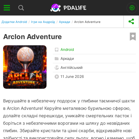
Додатки Android
Ігри на Андроїд
Аркади
Arclon Adventure
Arclon Adventure
Android
Аркади
Англійський
11 June 2026
Вирушайте в небезпечну подорож у глибини таємничої шахти
в Arclon Adventure! Керуйте металевою бурильною сферою,
долайте складні перешкоди, уникайте смертельних пасток і
боріться з небезпечними ворогами на шляху до незвіданих
глибин. Збирайте кристали та цінні скарби, відкривайте нові
здібності та використовуйте силу льоду, вогню і каменю, щоб