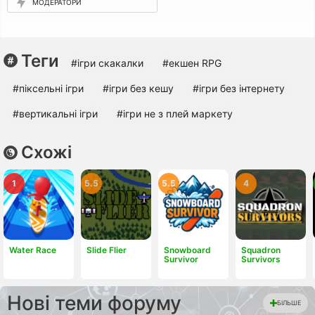
МОДЕРАТОРИ
Теги
#ігри скакалки
#екшен RPG
#піксельні ігри
#ігри без кешу
#ігри без інтернету
#вертикальні ігри
#ігри не з плей маркету
Схожі
1
5.5
5.5
4
Water Race
Slide Flier
Snowboard
Squadron
Survivor
Survivors
Нові теми форуму
БІЛЬШЕ