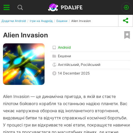
Додатки Android
Ігри на Андроїд
Екшени
Alien Invasion
Alien Invasion
Android
Екшени
Англійський, Російський
14 December 2025
Alien Invasion — це динамічна пригода, в якій ви стаєте
пілотом бойового корабля та останньою надією планети. Вас
чекає напружена оборона від інопланетного вторгнення,
видовищні битви та відчуття справжньої космічної боротьби.
У процесі гри ви відкриваєте нові етапи, покращуєте навички
пілота та просуваєтеся по масштабних рівнях, де кожне