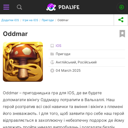
Додатки iOS
Ігри на iOS
Пригоди
Oddmar
Oddmar
iOS
Пригоди
Англійський, Російський
04 March 2025
Oddmar – пригодницька гра для IOS, де ви будете
допомагати вікінгу Оддмару потрапити в Вальхаллі. Наш
герой розтратив всі свої навички та вміння і вікінги з племені
його зневажають. І для того, щоб заявити про себе наш герой
відправляється в захоплюючу і небезпечну подорож де йому
належить пройти чимало випробувань і розгадати безліч