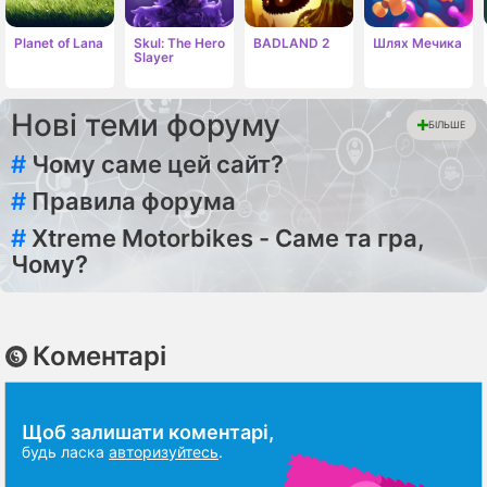
Planet of Lana
Skul: The Hero
BADLAND 2
Шлях Мечика
Slayer
Нові теми форуму
БІЛЬШЕ
#
Чому саме цей сайт?
#
Правила форума
#
Xtreme Motorbikes - Саме та гра,
Чому?
Коментарі
Щоб залишати коментарі,
будь ласка
авторизуйтесь
.