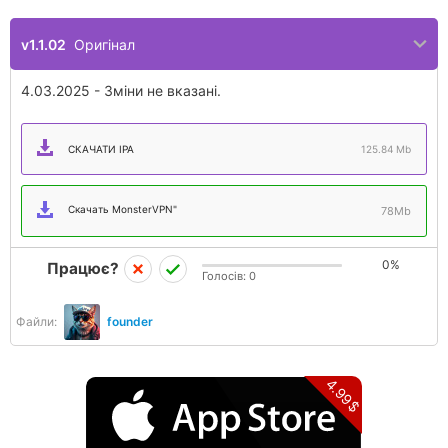
v1.1.02
Оригінал
4.03.2025 - Зміни не вказані.
СКАЧАТИ IPA
125.84 Mb
Скачать MonsterVPN"
78Mb
0%
Працює?
Голосів:
0
Файли:
founder
4.99$